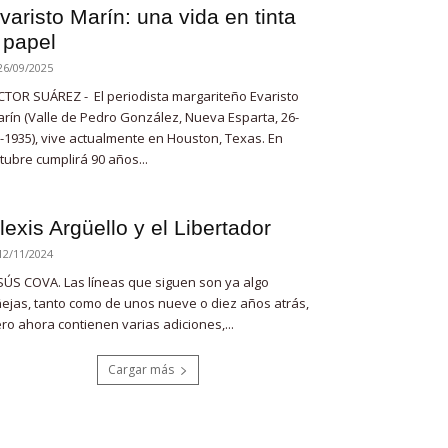
varisto Marín: una vida en tinta
 papel
26/09/2025
CTOR SUÁREZ - El periodista margariteño Evaristo
rín (Valle de Pedro González, Nueva Esparta, 26-
-1935), vive actualmente en Houston, Texas. En
tubre cumplirá 90 años...
lexis Argüello y el Libertador
12/11/2024
SÚS COVA. Las líneas que siguen son ya algo
ejas, tanto como de unos nueve o diez años atrás,
ro ahora contienen varias adiciones,...
Cargar más