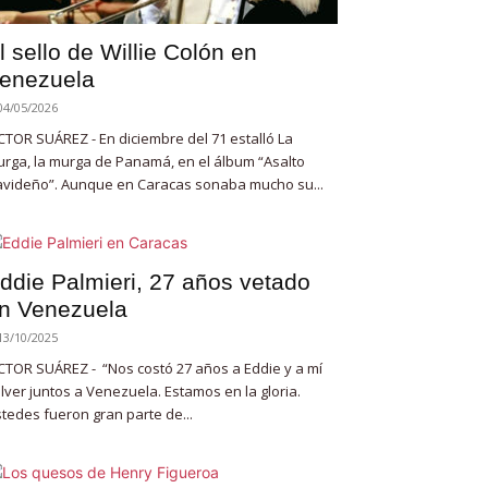
l sello de Willie Colón en
enezuela
04/05/2026
CTOR SUÁREZ - En diciembre del 71 estalló La
rga, la murga de Panamá, en el álbum “Asalto
videño”. Aunque en Caracas sonaba mucho su...
ddie Palmieri, 27 años vetado
n Venezuela
13/10/2025
CTOR SUÁREZ - “Nos costó 27 años a Eddie y a mí
lver juntos a Venezuela. Estamos en la gloria.
tedes fueron gran parte de...