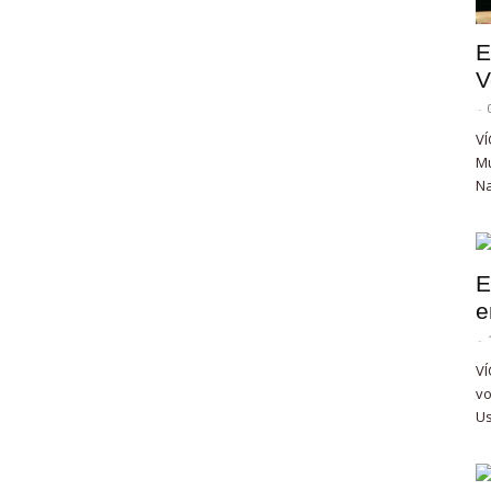
E
V
-
VÍ
Mu
Na
E
e
-
VÍ
vo
Us