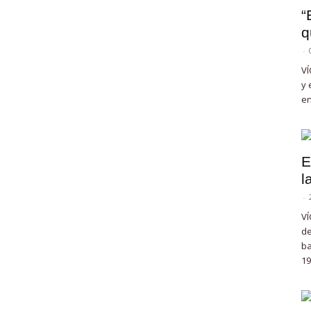
“
q
-
VÍ
y 
en
E
l
-
VÍ
de
ba
19