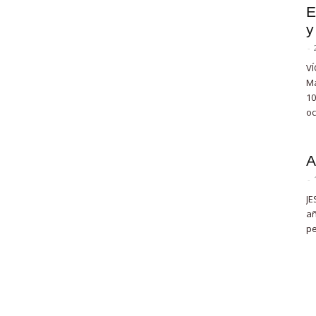
E
y
-
VÍ
Ma
10
oc
A
-
JE
añ
pe