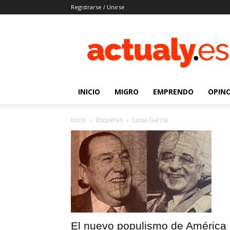
Registrarse / Unirse
Actualy.es
|
Noticias
de
los
venezolanos
INICIO
MIGRO
EMPRENDO
OPIN
que
emigraron
Inicio
Etiquetas
Luisa García
El nuevo populismo de América