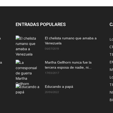
ENTRADAS POPULARES
C
a
El chelista rumano que amaba a
L
Venezuela
C
06/07/2019
T
E
ma
Martha Gellhorn nunca fue la
tercera esposa de nadie, ni...
M
17/03/2017
Lo
T
Educando a papá
N
20/06/2022
B