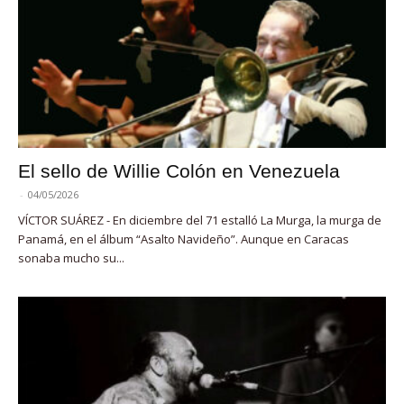
El sello de Willie Colón en Venezuela
-
04/05/2026
VÍCTOR SUÁREZ - En diciembre del 71 estalló La Murga, la murga de
Panamá, en el álbum “Asalto Navideño”. Aunque en Caracas
sonaba mucho su...