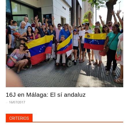
16J en Málaga: El sí andaluz
-
16/07/2017
CRITERIOS