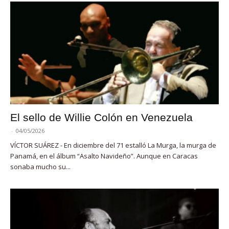
El sello de Willie Colón en Venezuela
-
04/05/2026
VÍCTOR SUÁREZ - En diciembre del 71 estalló La Murga, la murga de
Panamá, en el álbum “Asalto Navideño”. Aunque en Caracas
sonaba mucho su...