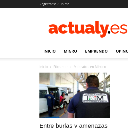
Registrarse / Unirse
Actualy.es
|
Noticias
de
los
venezolanos
INICIO
MIGRO
EMPRENDO
OPIN
que
emigraron
Inicio
Etiquetas
Maltratos en México
Entre burlas y amenazas