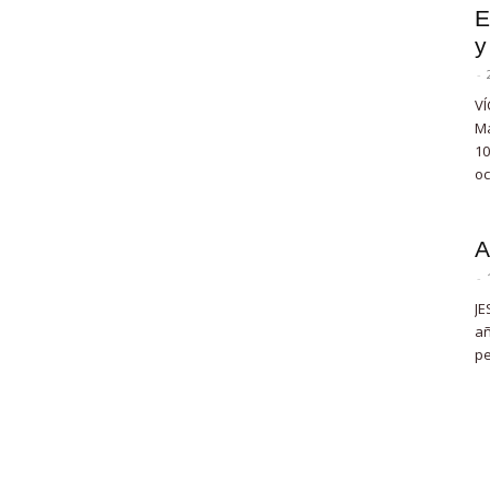
E
y
-
VÍ
Ma
10
oc
A
-
JE
añ
pe