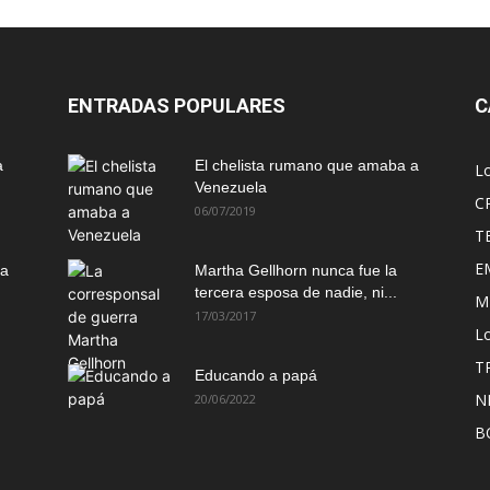
ENTRADAS POPULARES
C
a
El chelista rumano que amaba a
L
Venezuela
C
06/07/2019
T
E
ma
Martha Gellhorn nunca fue la
tercera esposa de nadie, ni...
M
17/03/2017
Lo
T
Educando a papá
N
20/06/2022
B