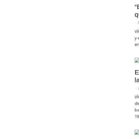
“
q
-
VÍ
y 
en
E
l
-
VÍ
de
ba
19