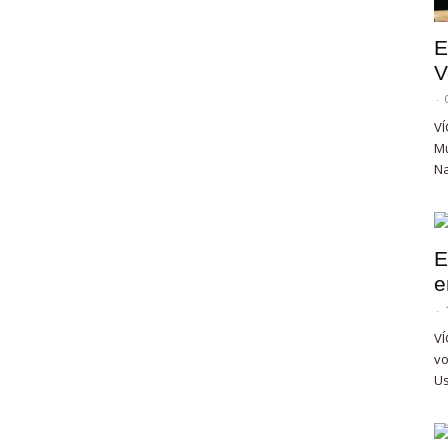
E
V
-
VÍ
Mu
Na
E
e
-
VÍ
vo
Us