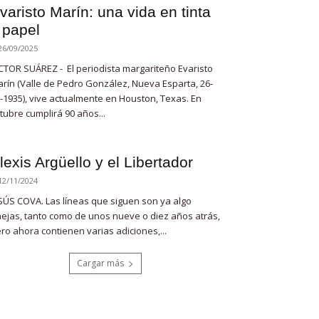
varisto Marín: una vida en tinta
 papel
26/09/2025
CTOR SUÁREZ - El periodista margariteño Evaristo
rín (Valle de Pedro González, Nueva Esparta, 26-
-1935), vive actualmente en Houston, Texas. En
tubre cumplirá 90 años...
lexis Argüello y el Libertador
12/11/2024
SÚS COVA. Las líneas que siguen son ya algo
ejas, tanto como de unos nueve o diez años atrás,
ro ahora contienen varias adiciones,...
Cargar más