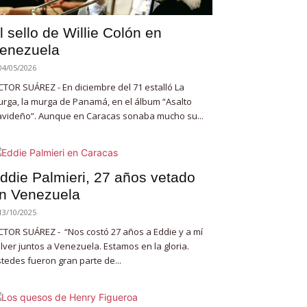
l sello de Willie Colón en
enezuela
04/05/2026
CTOR SUÁREZ - En diciembre del 71 estalló La
rga, la murga de Panamá, en el álbum “Asalto
videño”. Aunque en Caracas sonaba mucho su...
ddie Palmieri, 27 años vetado
n Venezuela
13/10/2025
CTOR SUÁREZ - “Nos costó 27 años a Eddie y a mí
lver juntos a Venezuela. Estamos en la gloria.
tedes fueron gran parte de...