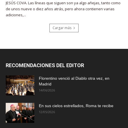
JESÚS COVA. Las líneas que siguen son ya algo añejas, tanto como
de unos nueve o diez años atrás, pero ahora contienen varias
adiciones,...
Cargar más
RECOMENDACIONES DEL EDITOR
Florentino venció al Diablo otra vez, en
Madrid
14/06/2026
En sus cielos estrellados, Roma te recibe
12/05/2026