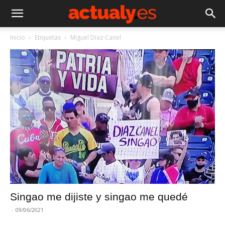
Inicio
Etiquetas
Miguel Díaz-Canel
Singao me dijiste y singao me quedé
-
09/06/2021