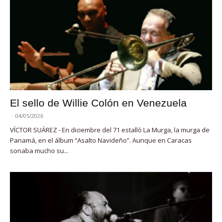
El sello de Willie Colón en Venezuela
-
04/05/2026
VÍCTOR SUÁREZ - En diciembre del 71 estalló La Murga, la murga de
Panamá, en el álbum “Asalto Navideño”. Aunque en Caracas
sonaba mucho su...