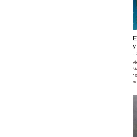
E
y
-
VÍ
Ma
10
oc