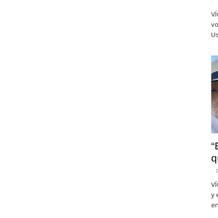
-
VÍ
vo
Us
“
q
-
VÍ
y 
en