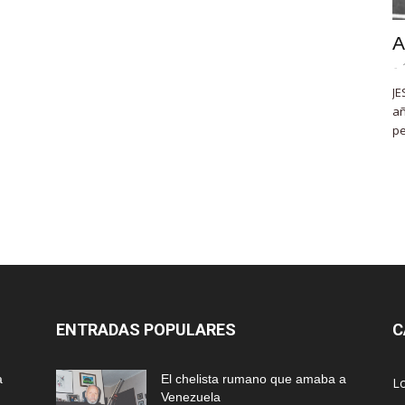
A
-
JE
añ
pe
ENTRADAS POPULARES
C
a
El chelista rumano que amaba a
L
Venezuela