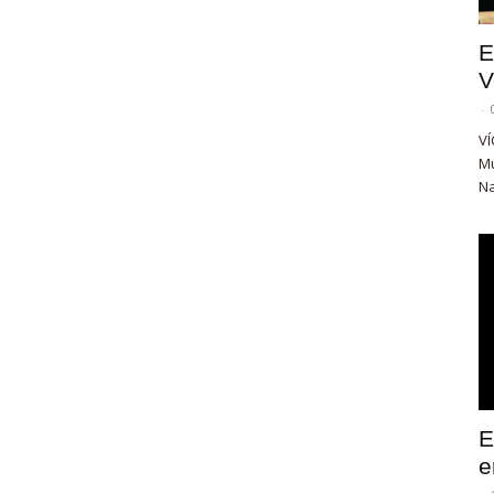
E
V
-
VÍ
Mu
Na
E
e