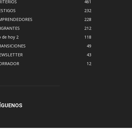
RITERIOS
461
ESTIGOS
232
MPRENDEDORES
228
IGRANTES
212
 de hoy 2
118
RANSICIONES
49
EWSLETTER
43
ORRADOR
12
ÍGUENOS