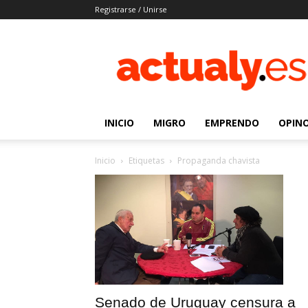
Registrarse / Unirse
Actualy.es
|
Noticias
de
los
venezolanos
INICIO
MIGRO
EMPRENDO
OPIN
que
emigraron
Inicio
Etiquetas
Propaganda chavista
Senado de Uruguay censura a