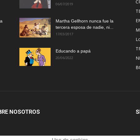
C
06/07/2019
T
E
ma
Martha Gellhorn nunca fue la
tercera esposa de nadie, ni...
M
17/03/2017
Lo
T
Educando a papá
N
20/06/2022
B
BRE NOSOTROS
S