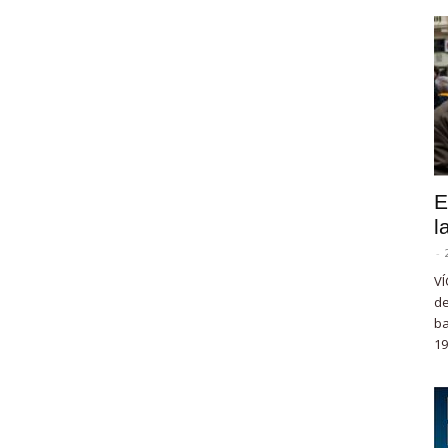
E
l
-
VÍ
de
ba
19