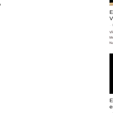
o
E
V
-
VÍ
Mu
Na
E
e