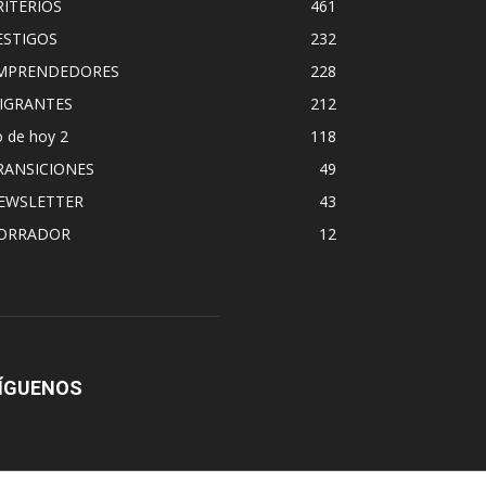
RITERIOS
461
ESTIGOS
232
MPRENDEDORES
228
IGRANTES
212
 de hoy 2
118
RANSICIONES
49
EWSLETTER
43
ORRADOR
12
ÍGUENOS