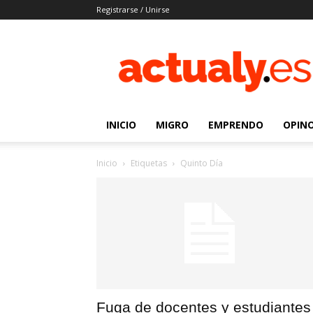
Registrarse / Unirse
Actualy.es
|
Noticias
de
los
venezolanos
INICIO
MIGRO
EMPRENDO
OPIN
que
emigraron
Inicio
Etiquetas
Quinto Día
Fuga de docentes y estudiantes