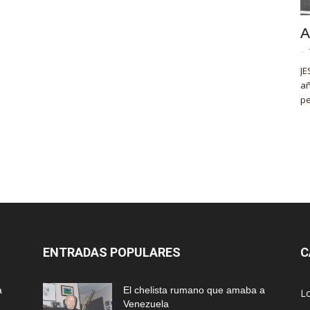
A
-
JE
añ
pe
ENTRADAS POPULARES
C
a
El chelista rumano que amaba a
L
Venezuela