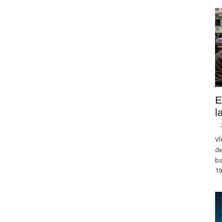
E
l
-
VÍ
de
ba
19