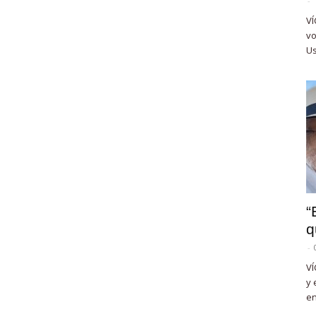
-
VÍ
vo
Us
“
q
-
VÍ
y 
en