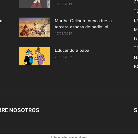
C
06/07/2019
T
E
ma
Martha Gellhorn nunca fue la
tercera esposa de nadie, ni...
M
17/03/2017
Lo
T
Educando a papá
N
20/06/2022
B
BRE NOSOTROS
S