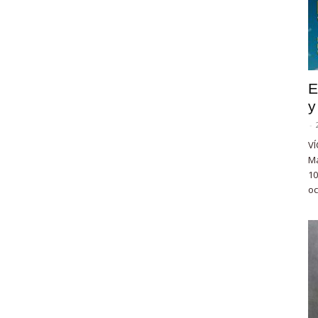
E
y
-
VÍ
Ma
10
oc