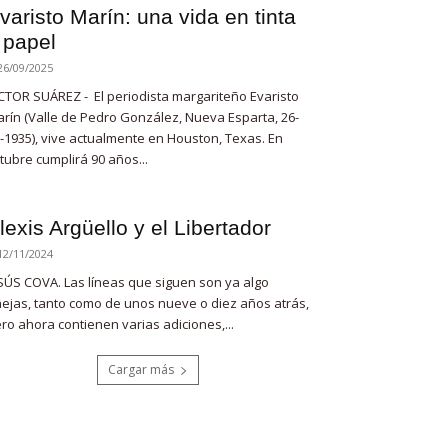
varisto Marín: una vida en tinta
 papel
26/09/2025
CTOR SUÁREZ - El periodista margariteño Evaristo
rín (Valle de Pedro González, Nueva Esparta, 26-
-1935), vive actualmente en Houston, Texas. En
tubre cumplirá 90 años...
lexis Argüello y el Libertador
12/11/2024
SÚS COVA. Las líneas que siguen son ya algo
ejas, tanto como de unos nueve o diez años atrás,
ro ahora contienen varias adiciones,...
Cargar más