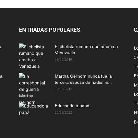
ENTRADAS POPULARES
C
a
El chelista rumano que amaba a
L
Venezuela
C
06/07/2019
T
E
ma
Martha Gellhorn nunca fue la
tercera esposa de nadie, ni...
M
17/03/2017
Lo
T
Educando a papá
N
20/06/2022
B