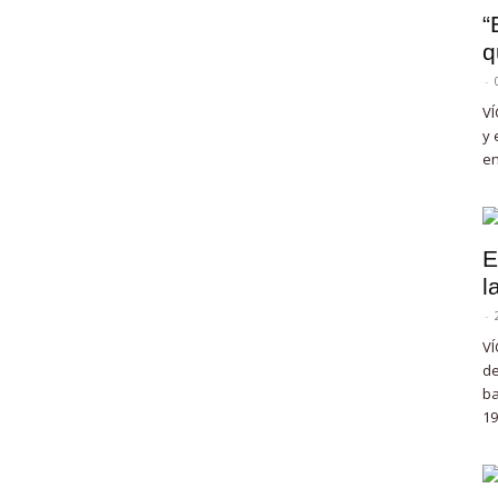
“
q
-
VÍ
y 
en
E
l
-
VÍ
de
ba
19