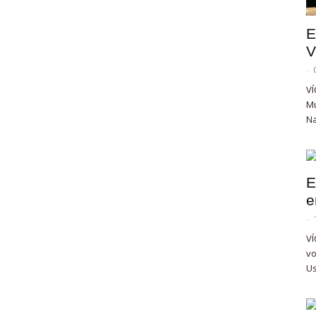
E
V
-
VÍ
Mu
Na
E
e
-
VÍ
vo
Us