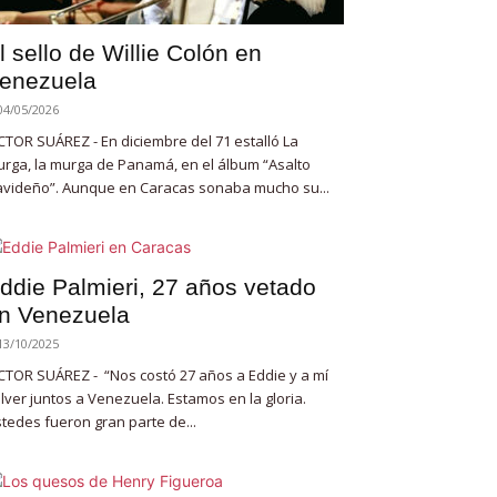
l sello de Willie Colón en
enezuela
04/05/2026
CTOR SUÁREZ - En diciembre del 71 estalló La
rga, la murga de Panamá, en el álbum “Asalto
videño”. Aunque en Caracas sonaba mucho su...
ddie Palmieri, 27 años vetado
n Venezuela
13/10/2025
CTOR SUÁREZ - “Nos costó 27 años a Eddie y a mí
lver juntos a Venezuela. Estamos en la gloria.
tedes fueron gran parte de...