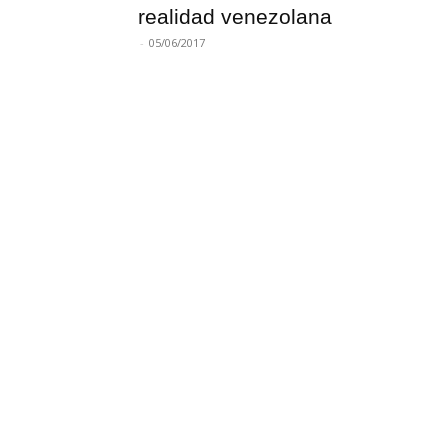
realidad venezolana
-
05/06/2017