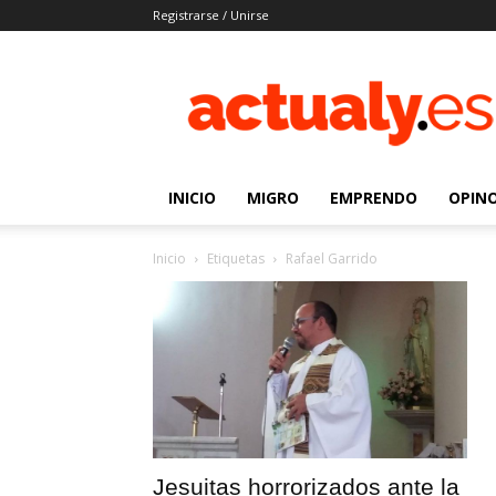
Registrarse / Unirse
Actualy.es
|
Noticias
de
los
venezolanos
INICIO
MIGRO
EMPRENDO
OPIN
que
emigraron
Inicio
Etiquetas
Rafael Garrido
Jesuitas horrorizados ante la