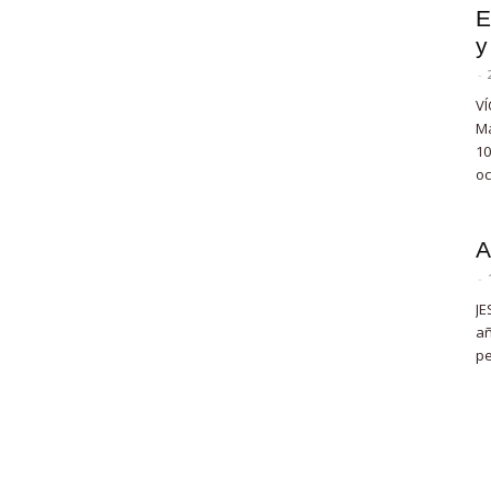
E
y
-
VÍ
Ma
10
oc
A
-
JE
añ
pe