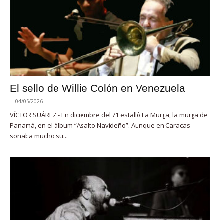
El sello de Willie Colón en Venezuela
-
04/05/2026
VÍCTOR SUÁREZ - En diciembre del 71 estalló La Murga, la murga de
Panamá, en el álbum “Asalto Navideño”. Aunque en Caracas
sonaba mucho su...