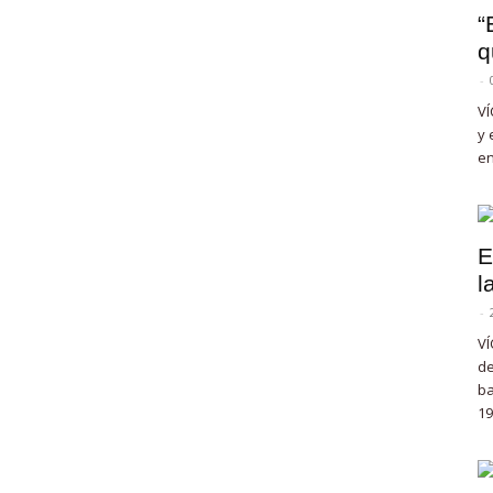
“
q
-
VÍ
y 
en
E
l
-
VÍ
de
ba
19