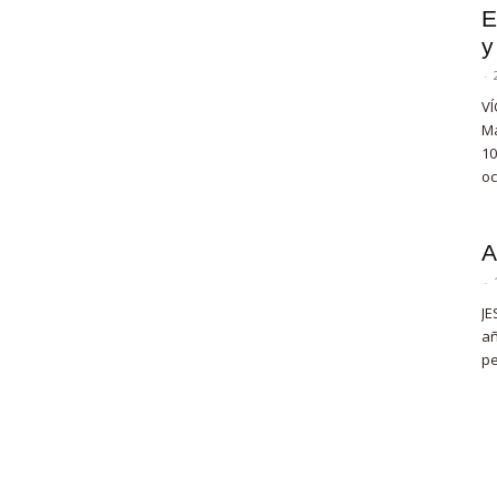
E
y
-
VÍ
Ma
10
oc
A
-
JE
añ
pe