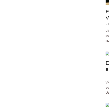
E
V
-
VÍ
Mu
Na
E
e
-
VÍ
vo
Us