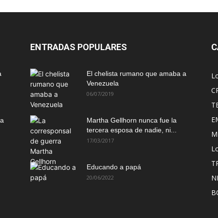
ENTRADAS POPULARES
C
a
El chelista rumano que amaba a
L
Venezuela
C
06/07/2019
T
E
ma
Martha Gellhorn nunca fue la
tercera esposa de nadie, ni...
M
17/03/2017
Lo
T
Educando a papá
N
20/06/2022
B