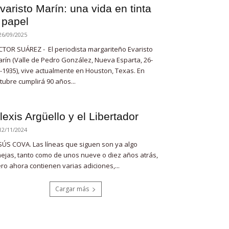
varisto Marín: una vida en tinta
 papel
26/09/2025
CTOR SUÁREZ - El periodista margariteño Evaristo
rín (Valle de Pedro González, Nueva Esparta, 26-
-1935), vive actualmente en Houston, Texas. En
tubre cumplirá 90 años...
lexis Argüello y el Libertador
12/11/2024
SÚS COVA. Las líneas que siguen son ya algo
ejas, tanto como de unos nueve o diez años atrás,
ro ahora contienen varias adiciones,...
Cargar más