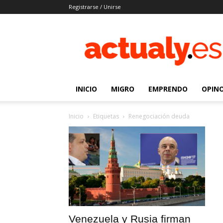
Registrarse / Unirse
Actualy.es
|
Noticias
de
los
venezolanos
INICIO
MIGRO
EMPRENDO
OPIN
que
emigraron
Inicio
Etiquetas
Renegociación deuda
Venezuela y Rusia firman