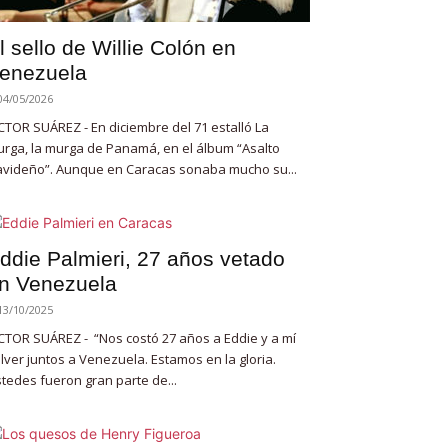
l sello de Willie Colón en
enezuela
04/05/2026
CTOR SUÁREZ - En diciembre del 71 estalló La
rga, la murga de Panamá, en el álbum “Asalto
videño”. Aunque en Caracas sonaba mucho su...
ddie Palmieri, 27 años vetado
n Venezuela
13/10/2025
CTOR SUÁREZ - “Nos costó 27 años a Eddie y a mí
lver juntos a Venezuela. Estamos en la gloria.
tedes fueron gran parte de...