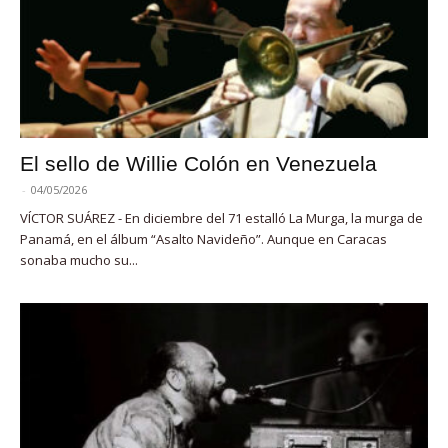
El sello de Willie Colón en Venezuela
-
04/05/2026
VÍCTOR SUÁREZ - En diciembre del 71 estalló La Murga, la murga de
Panamá, en el álbum “Asalto Navideño”. Aunque en Caracas
sonaba mucho su...