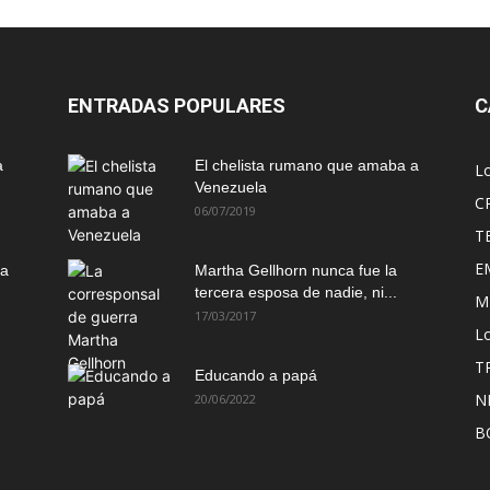
ENTRADAS POPULARES
C
a
El chelista rumano que amaba a
L
Venezuela
C
06/07/2019
T
E
ma
Martha Gellhorn nunca fue la
tercera esposa de nadie, ni...
M
17/03/2017
Lo
T
Educando a papá
N
20/06/2022
B