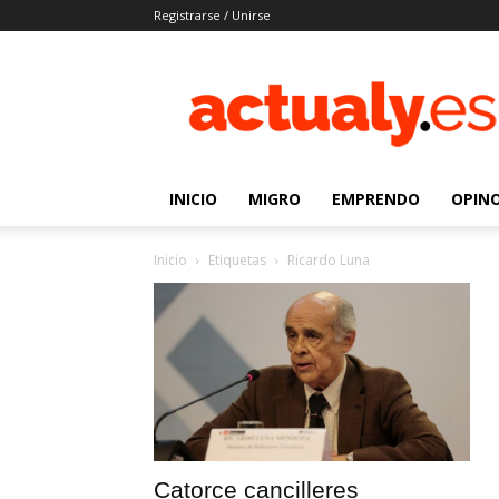
Registrarse / Unirse
Actualy.es
|
Noticias
de
los
venezolanos
INICIO
MIGRO
EMPRENDO
OPIN
que
emigraron
Inicio
Etiquetas
Ricardo Luna
Catorce cancilleres