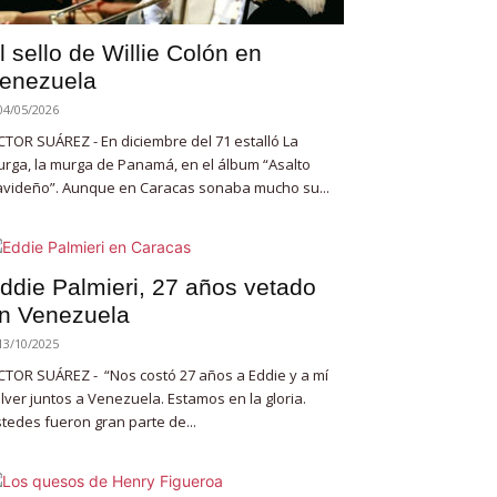
l sello de Willie Colón en
enezuela
04/05/2026
CTOR SUÁREZ - En diciembre del 71 estalló La
rga, la murga de Panamá, en el álbum “Asalto
videño”. Aunque en Caracas sonaba mucho su...
ddie Palmieri, 27 años vetado
n Venezuela
13/10/2025
CTOR SUÁREZ - “Nos costó 27 años a Eddie y a mí
lver juntos a Venezuela. Estamos en la gloria.
tedes fueron gran parte de...