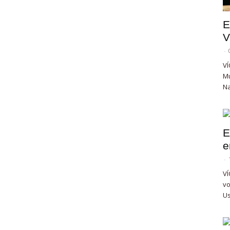
E
V
-
VÍ
Mu
Na
E
e
-
VÍ
vo
Us