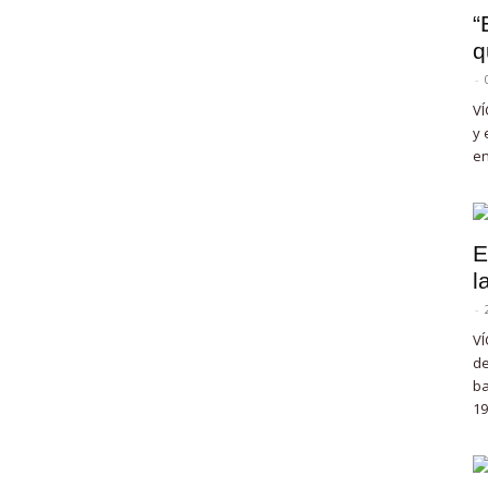
“
q
-
VÍ
y 
en
E
l
-
VÍ
de
ba
19