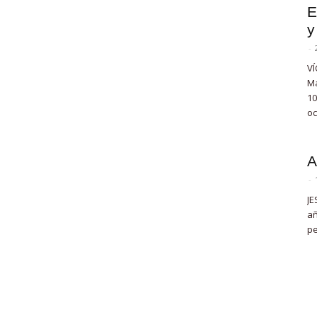
E
y
-
VÍ
Ma
10
oc
A
-
JE
añ
pe