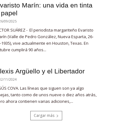
varisto Marín: una vida en tinta
 papel
26/09/2025
CTOR SUÁREZ - El periodista margariteño Evaristo
rín (Valle de Pedro González, Nueva Esparta, 26-
-1935), vive actualmente en Houston, Texas. En
tubre cumplirá 90 años...
lexis Argüello y el Libertador
12/11/2024
SÚS COVA. Las líneas que siguen son ya algo
ejas, tanto como de unos nueve o diez años atrás,
ro ahora contienen varias adiciones,...
Cargar más