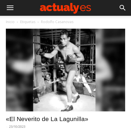
Inicio
Etiquetas
Rodolfo Casanovas
«El Neverito de La Lagunilla»
-
23/10/2023