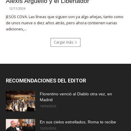
Alexis Argüello y el Libertador
-
12/11/2024
JESÚS COVA. Las líneas que siguen son ya algo añejas, tanto como
de unos nueve o diez años atrás, pero ahora contienen varias
adiciones,...
Cargar más
RECOMENDACIONES DEL EDITOR
Florentino venció al Diablo otra vez, en
Madrid
14/06/2026
En sus cielos estrellados, Roma te recibe
12/05/2026