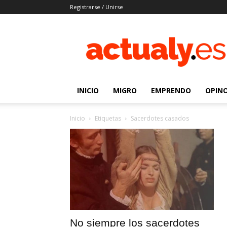
Registrarse / Unirse
Actualy.es
|
Noticias
de
los
venezolanos
INICIO
MIGRO
EMPRENDO
OPIN
que
emigraron
Inicio
Etiquetas
Sacerdotes casados
No siempre los sacerdotes