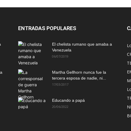
ENTRADAS POPULARES
C
a
El chelista rumano que amaba a
L
Venezuela
C
06/07/2019
T
E
ma
Martha Gellhorn nunca fue la
tercera esposa de nadie, ni...
M
17/03/2017
Lo
T
Educando a papá
N
20/06/2022
B