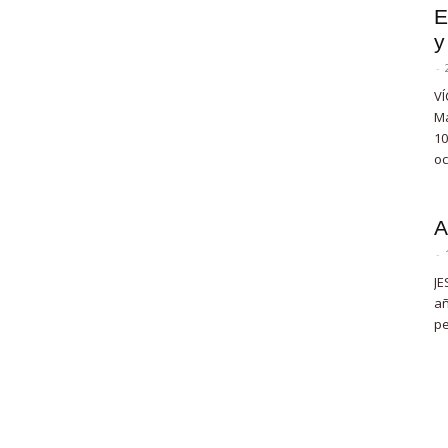
E
y
-
VÍ
Ma
10
oc
A
-
JE
añ
pe