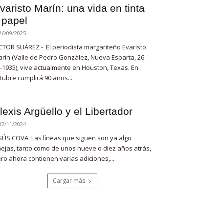
varisto Marín: una vida en tinta
 papel
26/09/2025
CTOR SUÁREZ - El periodista margariteño Evaristo
rín (Valle de Pedro González, Nueva Esparta, 26-
-1935), vive actualmente en Houston, Texas. En
tubre cumplirá 90 años...
lexis Argüello y el Libertador
12/11/2024
SÚS COVA. Las líneas que siguen son ya algo
ejas, tanto como de unos nueve o diez años atrás,
ro ahora contienen varias adiciones,...
Cargar más