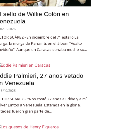
l sello de Willie Colón en
enezuela
04/05/2026
CTOR SUÁREZ - En diciembre del 71 estalló La
rga, la murga de Panamá, en el álbum “Asalto
videño”. Aunque en Caracas sonaba mucho su...
ddie Palmieri, 27 años vetado
n Venezuela
13/10/2025
CTOR SUÁREZ - “Nos costó 27 años a Eddie y a mí
lver juntos a Venezuela. Estamos en la gloria.
tedes fueron gran parte de...