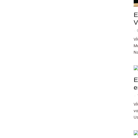
E
V
-
VÍ
Mu
Na
E
e
-
VÍ
vo
Us