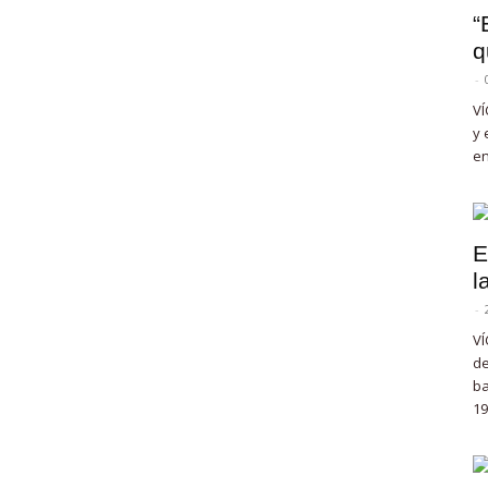
“
q
-
VÍ
y 
en
E
l
-
VÍ
de
ba
19