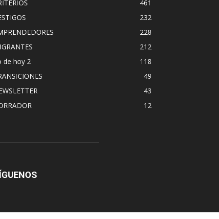
RITERIOS
461
ESTIGOS
232
MPRENDEDORES
228
IGRANTES
212
 de hoy 2
118
RANSICIONES
49
EWSLETTER
43
ORRADOR
12
ÍGUENOS