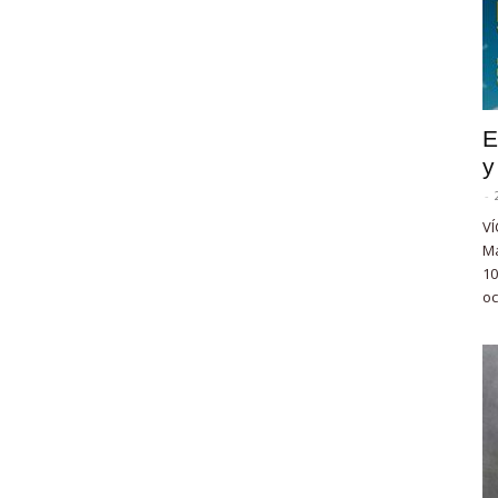
E
y
-
VÍ
Ma
10
oc