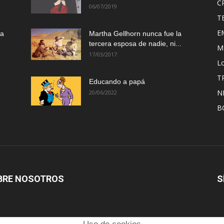
C
06/07/2019
T
E
ma
Martha Gellhorn nunca fue la
tercera esposa de nadie, ni...
M
17/03/2017
Lo
T
Educando a papá
N
20/06/2022
B
BRE NOSOTROS
S