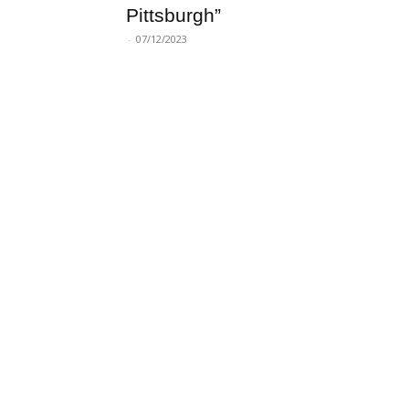
Pittsburgh”
-
07/12/2023