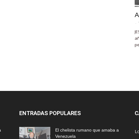
A
-
JE
añ
pe
ENTRADAS POPULARES
C
a
El chelista rumano que amaba a
L
Venezuela