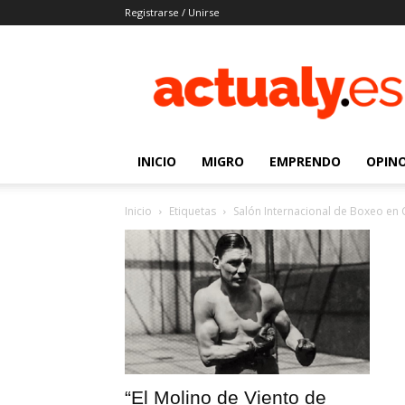
Registrarse / Unirse
Actualy.es
|
Noticias
de
los
venezolanos
INICIO
MIGRO
EMPRENDO
OPIN
que
emigraron
Inicio
Etiquetas
Salón Internacional de Boxeo en
“El Molino de Viento de