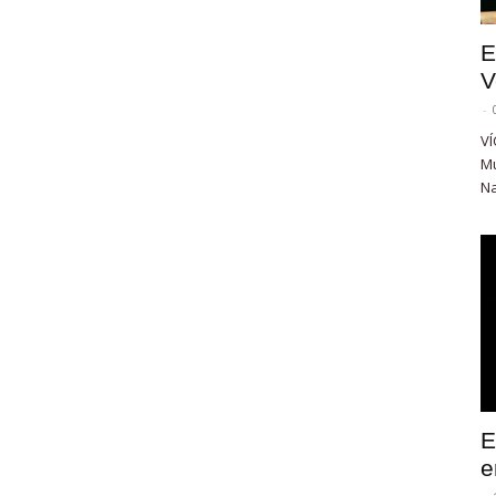
E
V
-
VÍ
Mu
Na
E
e