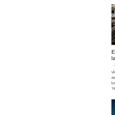
E
l
-
VÍ
de
ba
19