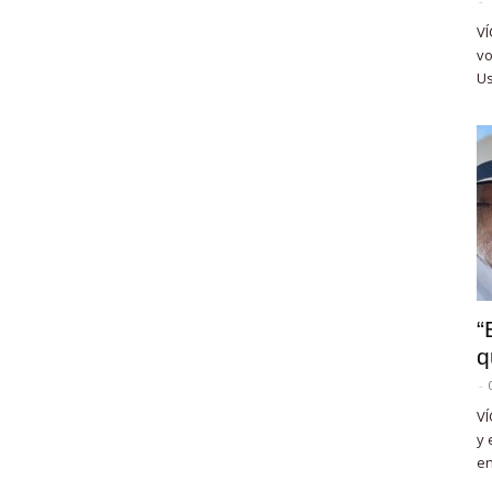
-
VÍ
vo
Us
“
q
-
VÍ
y 
en