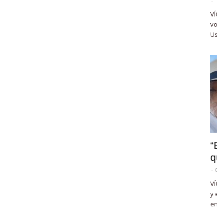
-
VÍ
vo
Us
“
q
-
VÍ
y 
en