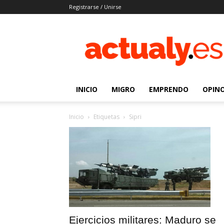
Registrarse / Unirse
Actualy.es
|
Noticias
de
los
venezolanos
INICIO
MIGRO
EMPRENDO
OPIN
que
emigraron
Inicio
Etiquetas
Sipri
Ejercicios militares: Maduro se