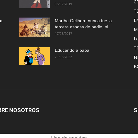
C
06/07/2019
T
E
ma
Martha Gellhorn nunca fue la
tercera esposa de nadie, ni...
M
17/03/2017
Lo
T
Educando a papá
N
20/06/2022
B
BRE NOSOTROS
S