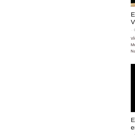
E
V
-
VÍ
Mu
Na
E
e