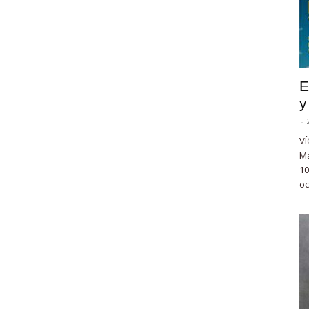
E
y
-
VÍ
Ma
10
oc