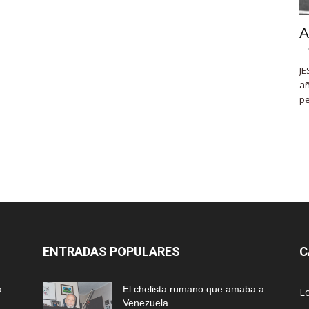
A
-
JE
añ
pe
ENTRADAS POPULARES
C
a
El chelista rumano que amaba a
L
Venezuela