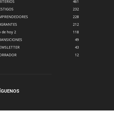
RITERIOS
461
ESTIGOS
232
MPRENDEDORES
228
IGRANTES
212
 de hoy 2
118
RANSICIONES
49
EWSLETTER
43
ORRADOR
12
ÍGUENOS