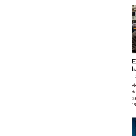
E
l
-
VÍ
de
ba
19