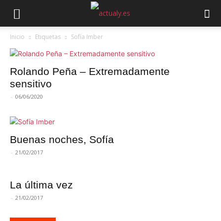
Inicio
Etiquetas
Sofía Imber
Rolando Peña – Extremadamente
sensitivo
-
06/06/2020
Buenas noches, Sofía
-
21/02/2017
La última vez
-
21/02/2017