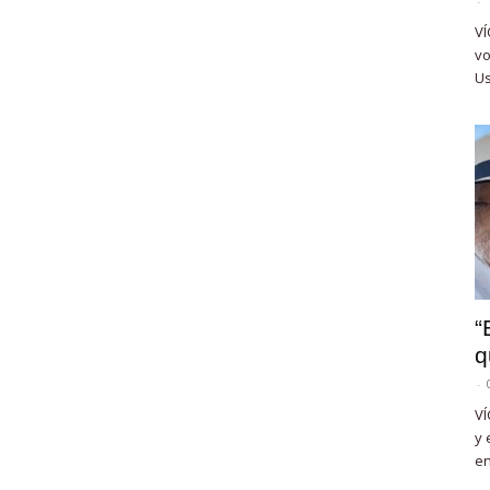
-
VÍ
vo
Us
“
q
-
VÍ
y 
en