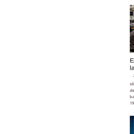
E
l
-
VÍ
de
ba
19