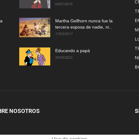
C
06/07/2019
T
E
ma
Martha Gellhorn nunca fue la
tercera esposa de nadie, ni...
M
17/03/2017
Lo
T
Educando a papá
N
20/06/2022
B
BRE NOSOTROS
S