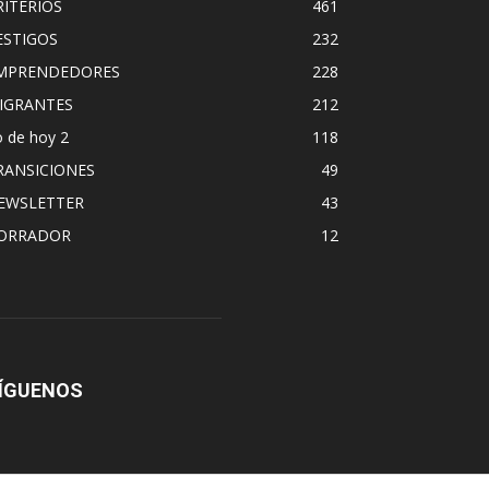
RITERIOS
461
ESTIGOS
232
MPRENDEDORES
228
IGRANTES
212
 de hoy 2
118
RANSICIONES
49
EWSLETTER
43
ORRADOR
12
ÍGUENOS