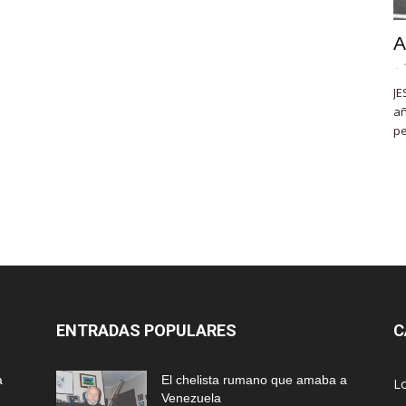
A
-
JE
añ
pe
ENTRADAS POPULARES
C
a
El chelista rumano que amaba a
L
Venezuela