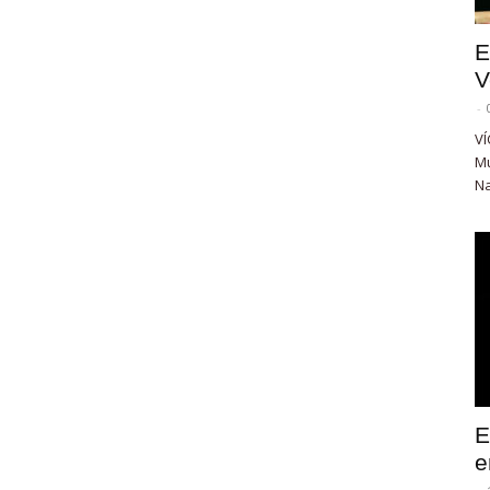
E
V
-
VÍ
Mu
Na
E
e