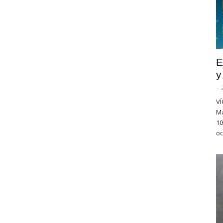
E
y
-
VÍ
Ma
10
oc