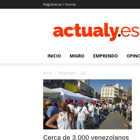
Registrarse / Unirse
Actualy.es
|
Noticias
de
los
venezolanos
INICIO
MIGRO
EMPRENDO
OPIN
que
emigraron
Inicio
Etiquetas
Sol
Cerca de 3.000 venezolanos