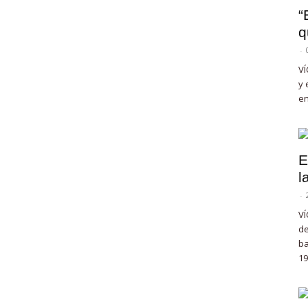
“
q
-
VÍ
y 
en
E
l
-
VÍ
de
ba
19