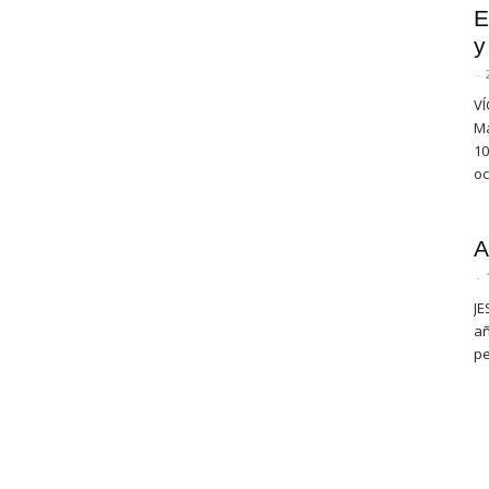
E
y
-
VÍ
Ma
10
oc
A
-
JE
añ
pe