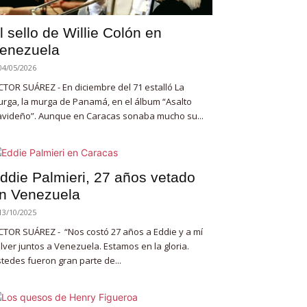
l sello de Willie Colón en
enezuela
04/05/2026
CTOR SUÁREZ - En diciembre del 71 estalló La
rga, la murga de Panamá, en el álbum “Asalto
videño”. Aunque en Caracas sonaba mucho su...
ddie Palmieri, 27 años vetado
n Venezuela
13/10/2025
CTOR SUÁREZ - “Nos costó 27 años a Eddie y a mí
lver juntos a Venezuela. Estamos en la gloria.
tedes fueron gran parte de...