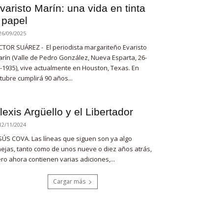
varisto Marín: una vida en tinta
 papel
26/09/2025
CTOR SUÁREZ - El periodista margariteño Evaristo
rín (Valle de Pedro González, Nueva Esparta, 26-
-1935), vive actualmente en Houston, Texas. En
tubre cumplirá 90 años...
lexis Argüello y el Libertador
12/11/2024
SÚS COVA. Las líneas que siguen son ya algo
ejas, tanto como de unos nueve o diez años atrás,
ro ahora contienen varias adiciones,...
Cargar más