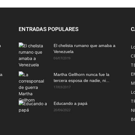
ENTRADAS POPULARES
C
a
El chelista rumano que amaba a
L
Venezuela
C
06/07/2019
T
E
ma
Martha Gellhorn nunca fue la
tercera esposa de nadie, ni...
M
17/03/2017
Lo
T
Educando a papá
N
20/06/2022
B