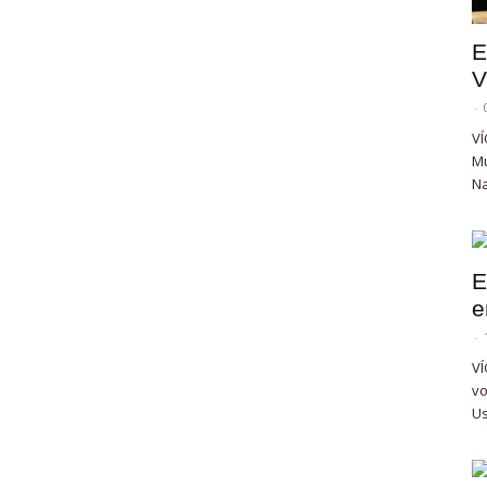
E
V
-
VÍ
Mu
Na
E
e
-
VÍ
vo
Us