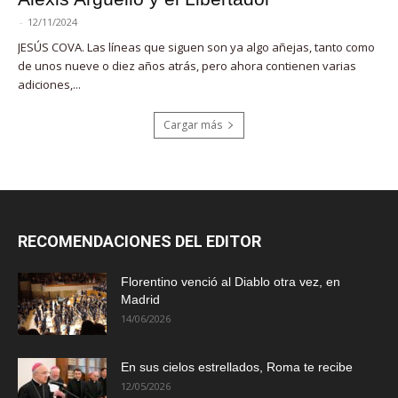
-
12/11/2024
JESÚS COVA. Las líneas que siguen son ya algo añejas, tanto como
de unos nueve o diez años atrás, pero ahora contienen varias
adiciones,...
Cargar más
RECOMENDACIONES DEL EDITOR
Florentino venció al Diablo otra vez, en
Madrid
14/06/2026
En sus cielos estrellados, Roma te recibe
12/05/2026