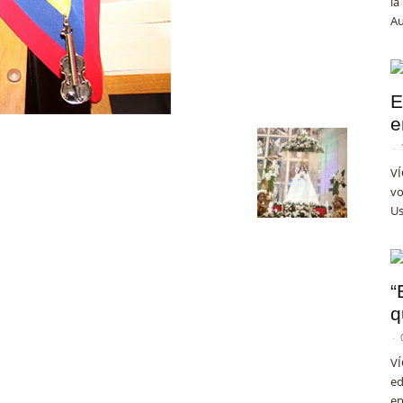
la
Au
E
e
-
VÍ
vo
Us
“
q
-
VÍ
ed
en