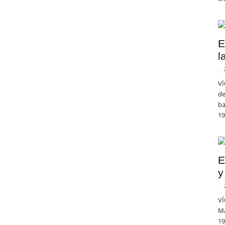
E
l
-
VÍ
de
ba
19
E
y
-
VÍ
Ma
19