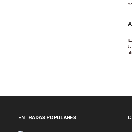
oc
A
-
JE
ta
ah
ENTRADAS POPULARES
C