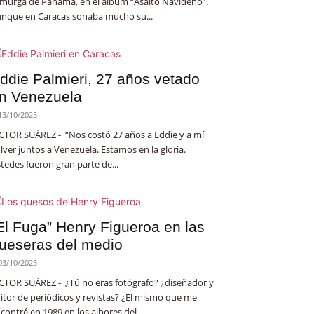
 murga de Panamá, en el álbum “Asalto Navideño”.
nque en Caracas sonaba mucho su...
ddie Palmieri, 27 años vetado
n Venezuela
13/10/2025
CTOR SUÁREZ - “Nos costó 27 años a Eddie y a mí
lver juntos a Venezuela. Estamos en la gloria.
tedes fueron gran parte de...
El Fuga” Henry Figueroa en las
ueseras del medio
03/10/2025
CTOR SUÁREZ - ¿Tú no eras fotógrafo? ¿diseñador y
itor de periódicos y revistas? ¿El mismo que me
contré en 1989 en los albores del...