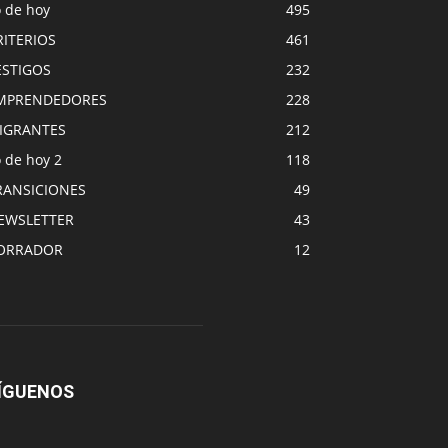
o de hoy
495
RITERIOS
461
ESTIGOS
232
MPRENDEDORES
228
IGRANTES
212
 de hoy 2
118
RANSICIONES
49
EWSLETTER
43
ORRADOR
12
ÍGUENOS