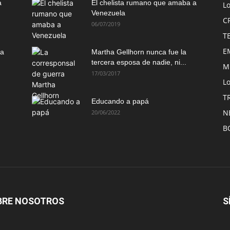
a
El chelista rumano que amaba a
L
Venezuela
C
06/07/2019
T
E
ma
Martha Gellhorn nunca fue la
tercera esposa de nadie, ni...
M
17/03/2017
Lo
T
Educando a papá
N
20/06/2022
B
BRE NOSOTROS
S