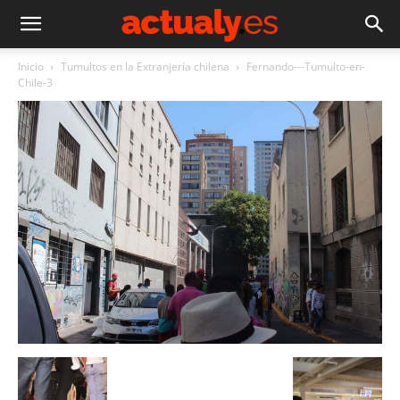
Inicio
Tumultos en la Extranjería chilena
Fernando---Tumulto-en-
Chile-3