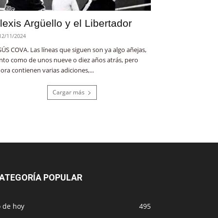
lexis Argüello y el Libertador
12/11/2024
SÚS COVA. Las líneas que siguen son ya algo añejas,
nto como de unos nueve o diez años atrás, pero
ora contienen varias adiciones,...
Cargar más
ATEGORÍA POPULAR
o de hoy
495