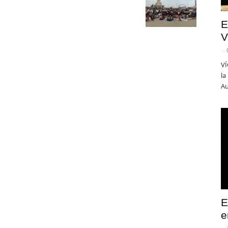
E
V
-
VÍ
la
Au
E
e