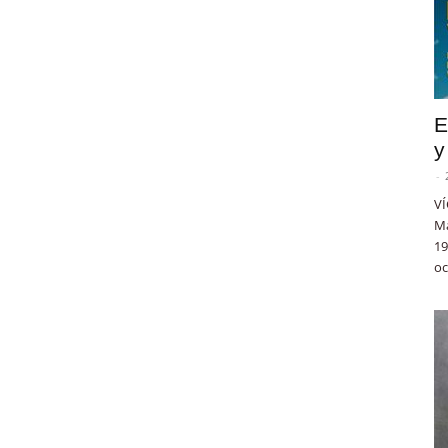
E
y
-
VÍ
Ma
19
oc