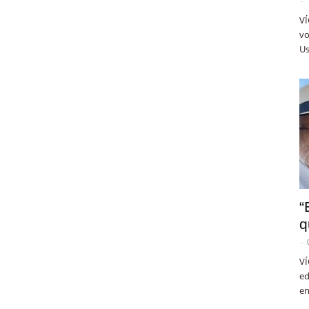
-
VÍ
vo
Us
“
q
-
VÍ
ed
en