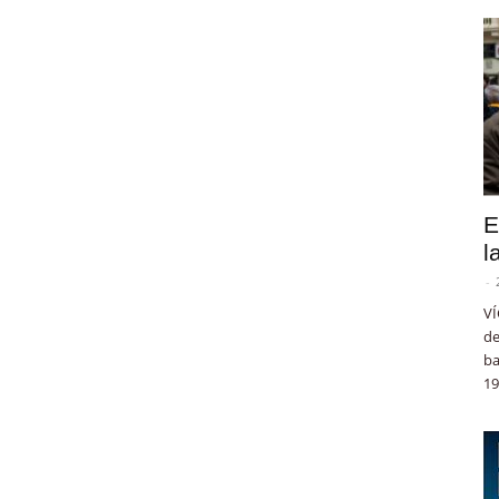
E
l
-
VÍ
de
ba
19