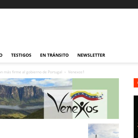
O
TESTIGOS
EN TRÁNSITO
NEWSLETTER
ón más firme al gobierno de Portugal
Venexos1