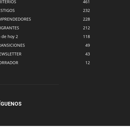
RITERIOS
461
ESTIGOS
232
MPRENDEDORES
228
IGRANTES
212
 de hoy 2
118
RANSICIONES
49
EWSLETTER
43
ORRADOR
12
ÍGUENOS