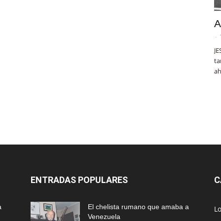
A
-
JE
ta
ah
ENTRADAS POPULARES
C
a
El chelista rumano que amaba a
L
Venezuela