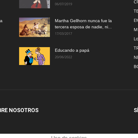
C
06/07/2019
T
E
ma
Martha Gellhorn nunca fue la
tercera esposa de nadie, ni...
M
17/03/2017
Lo
T
Educando a papá
N
20/06/2022
B
BRE NOSOTROS
S