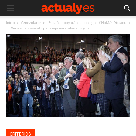
Inicio
Venezolanos en España apoyarán la consigna #NoMásDictadura
Venezolanos-en-Espana-apoyaran-la-consigna
CRITERIOS