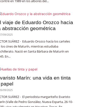
contré en 1989 en los albores del...
l viaje de Eduardo Orozco hacia
a abstracción geométrica
27/09/2025
CTOR SUÁREZ - Eduardo Orozco hacía los carteles
 los cines de Maturín, mientras estudiaba
chillerato. Nació en Santa Bárbara de Maturín en
45. En...
varisto Marín: una vida en tinta
 papel
26/09/2025
CTOR SUÁREZ - El periodista margariteño Evaristo
rín (Valle de Pedro González, Nueva Esparta, 26-10-
35), vive actualmente en Houston, Texas. En