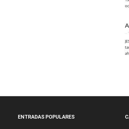
oc
A
-
JE
ta
ah
ENTRADAS POPULARES
C