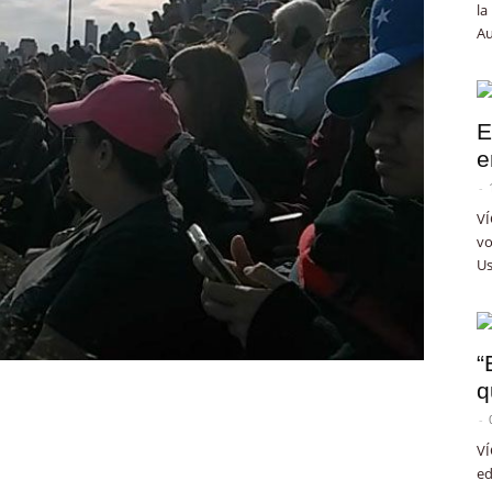
la
Au
E
e
-
VÍ
vo
Us
“
q
-
VÍ
ed