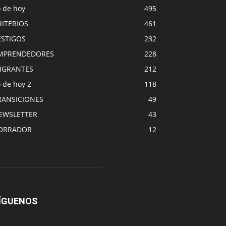
o de hoy
495
RITERIOS
461
ESTIGOS
232
MPRENDEDORES
228
IGRANTES
212
 de hoy 2
118
RANSICIONES
49
EWSLETTER
43
ORRADOR
12
ÍGUENOS