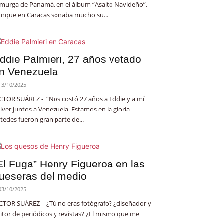
 murga de Panamá, en el álbum “Asalto Navideño”.
nque en Caracas sonaba mucho su...
ddie Palmieri, 27 años vetado
n Venezuela
13/10/2025
CTOR SUÁREZ - “Nos costó 27 años a Eddie y a mí
lver juntos a Venezuela. Estamos en la gloria.
tedes fueron gran parte de...
El Fuga” Henry Figueroa en las
ueseras del medio
03/10/2025
CTOR SUÁREZ - ¿Tú no eras fotógrafo? ¿diseñador y
itor de periódicos y revistas? ¿El mismo que me