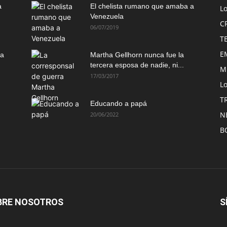
a
El chelista rumano que amaba a
L
Venezuela
C
06/07/2019
T
E
ma
Martha Gellhorn nunca fue la
tercera esposa de nadie, ni...
M
17/03/2017
Lo
T
Educando a papá
N
20/06/2022
B
BRE NOSOTROS
S