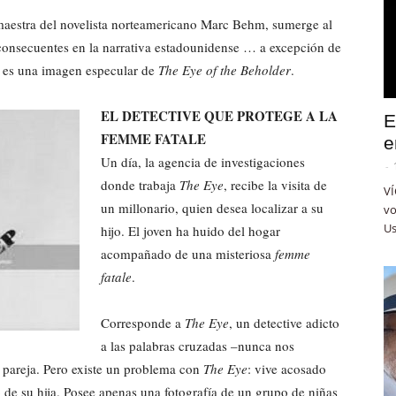
 maestra del novelista norteamericano Marc Behm, sumerge al
 consecuentes en la narrativa estadounidense … a excepción de
e es una imagen especular de
The Eye of the Beholder
.
EL DETECTIVE QUE PROTEGE A LA
E
FEMME FATALE
e
Un día, la agencia de investigaciones
-
donde trabaja
The Eye
, recibe la visita de
VÍ
un millonario, quien desea localizar a su
vo
Us
hijo. El joven ha huido del hogar
acompañado de una misteriosa
femme
fatale
.
Corresponde a
The Eye
, un detective adicto
a las palabras cruzadas –nunca nos
a pareja. Pero existe un problema con
The Eye
: vive acosado
 de su hija. Posee apenas una fotografía de un grupo de niñas