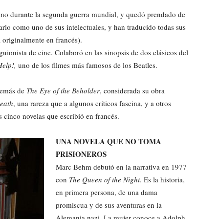
ano durante la segunda guerra mundial, y quedó prendado de
rarlo como uno de sus intelectuales, y han traducido todas sus
a originalmente en francés).
uionista de cine. Colaboró en las sinopsis de dos clásicos del
Help!,
uno de los filmes más famosos de los Beatles.
además de
The Eye of the Beholder
, considerada su obra
Death
, una rareza que a algunos críticos fascina, y a otros
 cinco novelas que escribió en francés.
UNA NOVELA QUE NO TOMA
PRISIONEROS
Marc Behm debutó en la narrativa en 1977
con
The Queen of the Night
. Es la historia,
en primera persona, de una dama
promiscua y de sus aventuras en la
Alemania nazi. La mujer conoce a Adolph