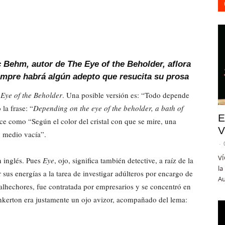
c Behm, autor de The Eye of the Beholder, aflora
mpre habrá algún adepto que resucita su prosa
 Eye of the Beholder
. Una posible versión es: “Todo depende
 la frase: “
Depending on the eye of the beholder, a bath of
E
uce como “Según el color del cristal con que se mire, una
V
o medio vacía”.
-
VÍ
n inglés. Pues
Eye
, ojo, significa también detective, a raíz de la
la
sus energías a la tarea de investigar adúlteros por encargo de
Au
hechores, fue contratada por empresarios y se concentró en
 Pinkerton era justamente un ojo avizor, acompañado del lema: