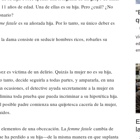
 11 años de edad. Una de ellas es su hija. Pero ¿cuál? ¿No
“
onario?
q
me fatale
es su añorada hija. Por lo tanto, su único deber es
-
VÍ
e la dama consiste en seducir hombres ricos, robarles su
ed
en
z es víctima de un delirio. Quizás la mujer no es su hija,
lo tanto, decide seguirla a todas partes, y ampararla, en una
En ocasiones, el detective ayuda secretamente a la mujer en
limina toda prueba que pueda incriminar a su hipotética hija.
l posible padre comienza una quijotesca cacería de la mujer,
nidos.
E
os elementos de una obcecación. La
femme fatale
cambia de
l
que ha perdido a su hija—de la misma manera en que suplanta
-