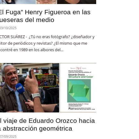
El Fuga” Henry Figueroa en las
ueseras del medio
03/10/2025
CTOR SUÁREZ - ¿Tú no eras fotógrafo? ¿diseñador y
itor de periódicos y revistas? ¿El mismo que me
contré en 1989 en los albores del...
l viaje de Eduardo Orozco hacia
a abstracción geométrica
27/09/2025