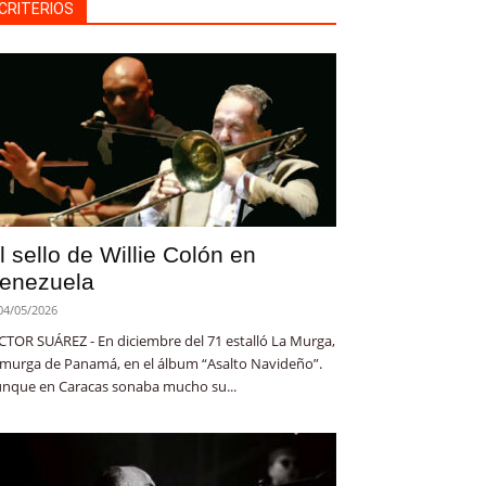
CRITERIOS
l sello de Willie Colón en
enezuela
04/05/2026
CTOR SUÁREZ - En diciembre del 71 estalló La Murga,
 murga de Panamá, en el álbum “Asalto Navideño”.
nque en Caracas sonaba mucho su...