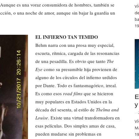
. Aunque es una voraz consumidora de hombres, también se
VÍ
cción, o una noche de amor, aunque sin bajar la guardia un
de
ba
19
EL INFIERNO TAN TEMIDO
Behm narra con una prosa muy especial,
escueta, rítmica, cargada de las resonancias
de una pesadilla. Es obvio que tanto
The
Eye
como su presumible hija provienen de
alguno de los círculos del infierno urdidos
por Dante. Todo es fantasmagórico, irreal.
Es como esos
road films
que se hicieron
E
muy populares en Estados Unidos en la
y
década del sesenta, al estilo de
Thelma and
-
Louise
. Existe una virtud transformadora en
VÍ
esas películas. Dos simples amas de casa,
Ma
pueden mudarse sin problemas en
19