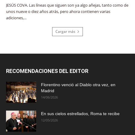
JESÚS COVA. Las líneas que siguen son ya algo añejas, tanto como de
unos nueve o diez años atrás, pero ahora contienen varias
adiciones,...
Cargar más
RECOMENDACIONES DEL EDITOR
Florentino venció al Diablo otra vez, en
Madrid
14/06/2026
En sus cielos estrellados, Roma te recibe
12/05/2026