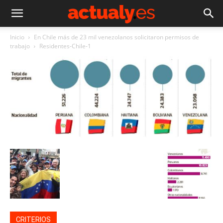
Inicio
En Chile más de 23 mil venezolanos solicitaron permisos de
trabajo
Residentes-Chile-1
CRITERIOS