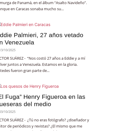
 murga de Panamá, en el álbum “Asalto Navideño”.
nque en Caracas sonaba mucho su...
ddie Palmieri, 27 años vetado
n Venezuela
13/10/2025
CTOR SUÁREZ - “Nos costó 27 años a Eddie y a mí
lver juntos a Venezuela. Estamos en la gloria.
tedes fueron gran parte de...
El Fuga” Henry Figueroa en las
ueseras del medio
03/10/2025
CTOR SUÁREZ - ¿Tú no eras fotógrafo? ¿diseñador y
itor de periódicos y revistas? ¿El mismo que me