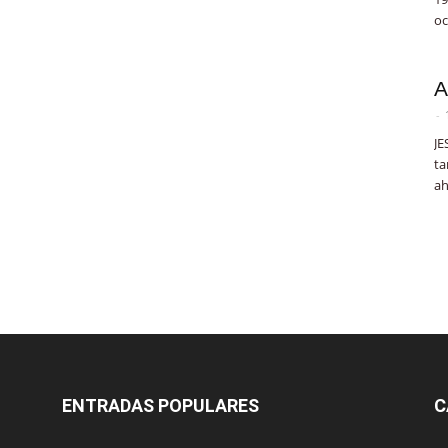
oc
A
-
JE
ta
ah
ENTRADAS POPULARES
C