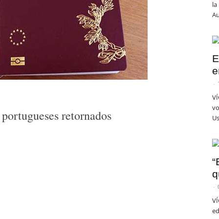
la
Au
E
e
-
VÍ
vo
 portugueses retornados
Us
“
q
-
VÍ
ed