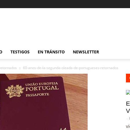
O
TESTIGOS
EN TRÁNSITO
NEWSLETTER
retornados
60-anos-de-la-segunda-oleada-de-portugueses-retornados
E
V
-
VÍ