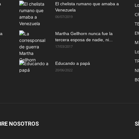
a
El chelista rumano que amaba a
L
Venezuela
C
06/07/2019
T
E
ma
Martha Gellhorn nunca fue la
tercera esposa de nadie, ni...
M
17/03/2017
Lo
T
Educando a papá
N
20/06/2022
B
BRE NOSOTROS
S