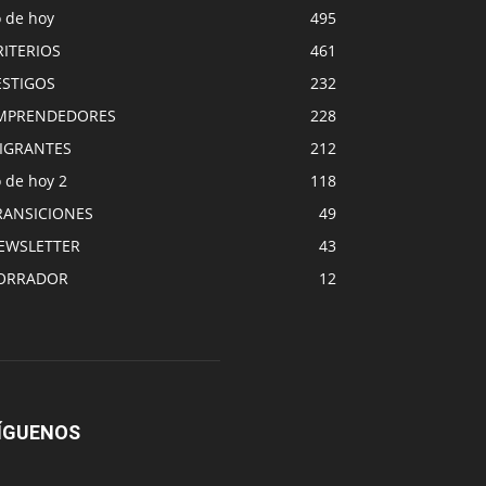
o de hoy
495
RITERIOS
461
ESTIGOS
232
MPRENDEDORES
228
IGRANTES
212
 de hoy 2
118
RANSICIONES
49
EWSLETTER
43
ORRADOR
12
ÍGUENOS