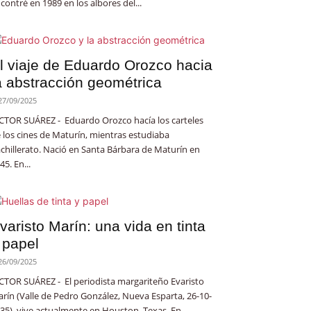
contré en 1989 en los albores del...
l viaje de Eduardo Orozco hacia
a abstracción geométrica
27/09/2025
CTOR SUÁREZ - Eduardo Orozco hacía los carteles
 los cines de Maturín, mientras estudiaba
chillerato. Nació en Santa Bárbara de Maturín en
45. En...
varisto Marín: una vida en tinta
 papel
26/09/2025
CTOR SUÁREZ - El periodista margariteño Evaristo
rín (Valle de Pedro González, Nueva Esparta, 26-10-
35), vive actualmente en Houston, Texas. En