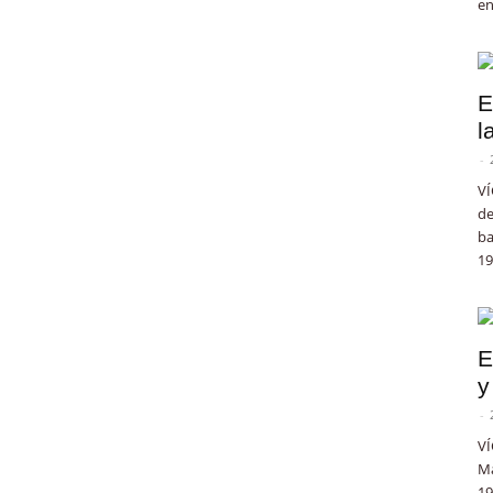
en
E
l
-
VÍ
de
ba
19
E
y
-
VÍ
Ma
19