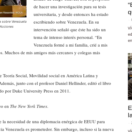
“
de hacer una investigación para su tesis
q
universitaria, y desde entonces ha estado
-
escribiendo sobre Venezuela. En su
ca sobre Venezuela
.Acciones
VÍ
intervención señaló que éste ha sido un
ed
tema de intenso interés personal. “En
en
Venezuela formé a mi familia, crié a mis
años. Muchos de mis amigos más cercanos y colegas más
de Teoría Social, Movilidad social en América Latina y
Además, junto con el profesor Daniel Hellinder, editó el libro
do por Duke University Press en 2011.
ayo en
The New York Times
.
E
l
re la necesidad de una diplomacia enérgica de EEUU para
-
hacia Venezuela es prometedor. Sin embargo, incluso si la nueva
VÍ