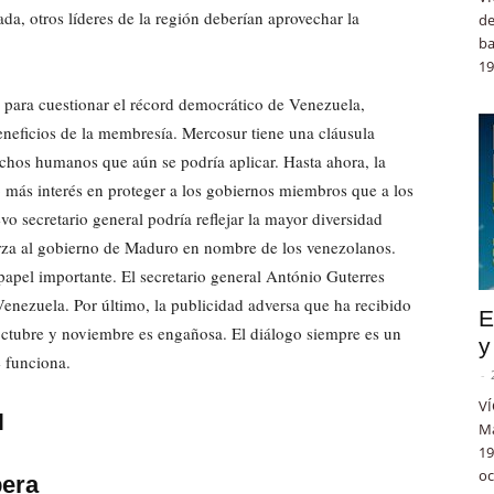
da, otros líderes de la región deberían aprovechar la
de
ba
19
para cuestionar el récord democrático de Venezuela,
eneficios de la membresía. Mercosur tiene una cláusula
echos humanos que aún se podría aplicar. Hasta ahora, la
ás interés en proteger a los gobiernos miembros que a los
o secretario general podría reflejar la mayor diversidad
erza al gobierno de Maduro en nombre de los venezolanos.
pel importante. El secretario general António Guterres
Venezuela. Por último, la publicidad adversa que ha recibido
E
 octubre y noviembre es engañosa. El diálogo siempre es un
y
e funciona.
-
VÍ
N
Ma
19
oc
pera