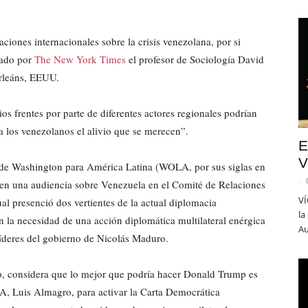
ciones internacionales sobre la crisis venezolana, por si
icado por
The New York Times
el profesor de Sociología David
Orleáns, EEUU.
ios frentes por parte de diferentes actores regionales podrían
a los venezolanos el alivio que se merecen”.
E
V
na de Washington para América Latina (WOLA, por sus siglas en
-
da en una audiencia sobre Venezuela en el Comité de Relaciones
VÍ
al presenció dos vertientes de la actual diplomacia
la
 la necesidad de una acción diplomática multilateral enérgica
Au
íderes del gobierno de Nicolás Maduro.
, considera que lo mejor que podría hacer Donald Trump es
OEA, Luis Almagro, para activar la Carta Democrática