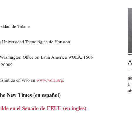
rsidad de Tulane
 la Universidad Tecnológica de Houston
 Washington Office on Latin America WOLA, 1666
A
C 20009
-
JE
ansmitida en vivo en
www.wola.org
.
ta
ah
The New Times (en español)
milde en el Senado de EEUU (en inglés)