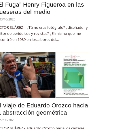
El Fuga” Henry Figueroa en las
ueseras del medio
03/10/2025
CTOR SUÁREZ - ¿Tú no eras fotógrafo? ¿diseñador y
itor de periódicos y revistas? ¿El mismo que me
contré en 1989 en los albores del...
l viaje de Eduardo Orozco hacia
a abstracción geométrica
27/09/2025
CTOR SUÁREZ - Eduardo Orozco hacía los carteles