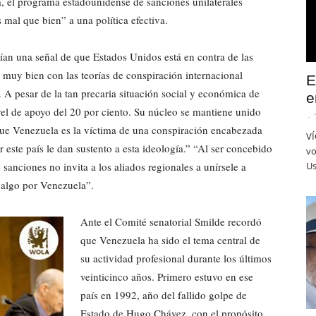
, el programa estadounidense de sanciones unilaterales
 mal que bien” a una política efectiva.
an una señal de que Estados Unidos está en contra de las
muy bien con las teorías de conspiración internacional
E
 A pesar de la tan precaria situación social y económica de
e
l de apoyo del 20 por ciento. Su núcleo se mantiene unido
-
 que Venezuela es la víctima de una conspiración encabezada
VÍ
 este país le dan sustento a esta ideología.” “Al ser concebido
vo
sanciones no invita a los aliados regionales a unírsele a
Us
n algo por Venezuela”.
Ante el Comité senatorial Smilde recordó
que Venezuela ha sido el tema central de
su actividad profesional durante los últimos
veinticinco años. Primero estuvo en ese
país en 1992, año del fallido golpe de
Estado de Hugo Chávez, con el propósito