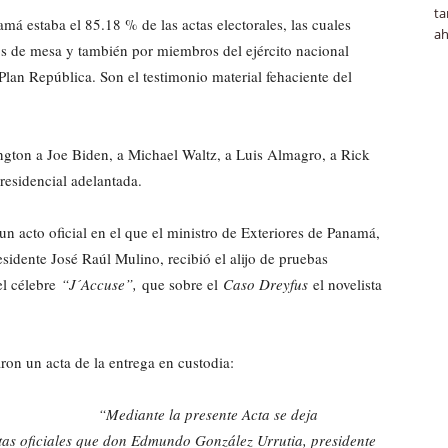
ta
má estaba el 85.18 % de las actas electorales, las cuales
ah
os de mesa y también por miembros del ejército nacional
lan República. Son el testimonio material fehaciente del
gton a Joe Biden, a Michael Waltz, a Luis Almagro, a Rick
residencial adelantada.
un acto oficial en el que el ministro de Exteriores de Panamá,
idente José Raúl Mulino, recibió el alijo de pruebas
el célebre
“J´Accuse”,
que sobre el
Caso Dreyfus
el novelista
ron un acta de la entrega en custodia:
“Mediante la presente Acta se deja
tas oficiales que don Edmundo González Urrutia, presidente