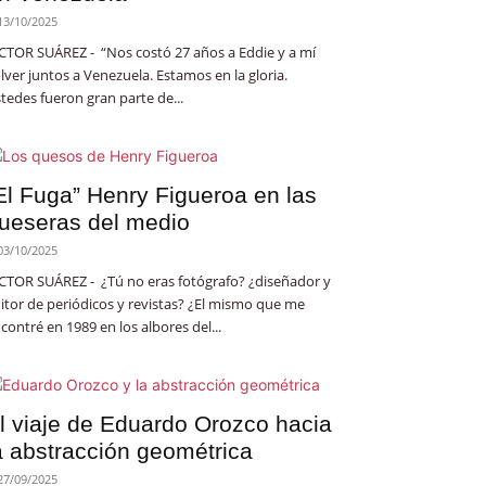
13/10/2025
CTOR SUÁREZ - “Nos costó 27 años a Eddie y a mí
lver juntos a Venezuela. Estamos en la gloria.
tedes fueron gran parte de...
El Fuga” Henry Figueroa en las
ueseras del medio
03/10/2025
CTOR SUÁREZ - ¿Tú no eras fotógrafo? ¿diseñador y
itor de periódicos y revistas? ¿El mismo que me
contré en 1989 en los albores del...
l viaje de Eduardo Orozco hacia
a abstracción geométrica
27/09/2025