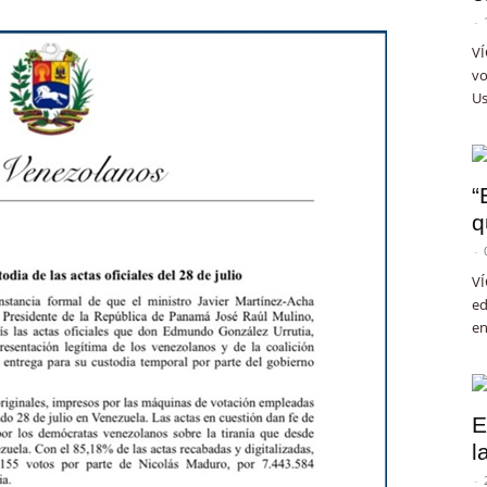
-
VÍ
vo
Us
“
q
-
VÍ
ed
en
E
l
-