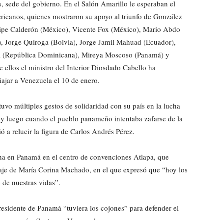
, sede del gobierno. En el Salón Amarillo le esperaban el
ricanos, quienes mostraron su apoyo al triunfo de González
lipe Calderón (México), Vicente Fox (México), Mario Abdo
), Jorge Quiroga (Bolvia), Jorge Jamil Mahuad (Ecuador),
ía (República Dominicana), Mireya Moscoso (Panamá) y
 ellos el ministro del Interior Diosdado Cabello ha
iajar a Venezuela el 10 de enero.
o múltiples gestos de solidaridad con su país en la lucha
l, y luego cuando el pueblo panameño intentaba zafarse de la
ó a relucir la figura de Carlos Andrés Pérez.
a en Panamá en el centro de convenciones Atlapa, que
aje de María Corina Machado, en el que expresó que “hoy los
 de nuestras vidas”.
esidente de Panamá “tuviera los cojones” para defender el