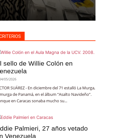
CRITERIOS
l sello de Willie Colón en
enezuela
04/05/2026
CTOR SUÁREZ - En diciembre del 71 estalló La Murga,
 murga de Panamá, en el álbum “Asalto Navideño”.
nque en Caracas sonaba mucho su...
ddie Palmieri, 27 años vetado
n Venezuela