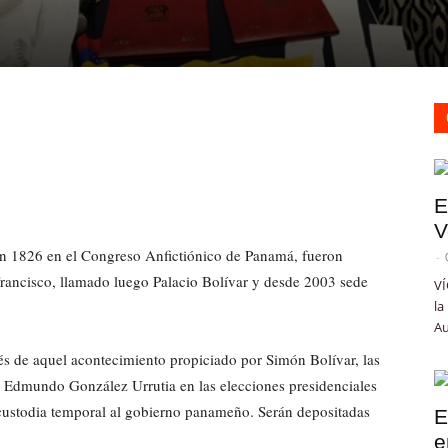
E
V
en 1826 en el Congreso Anfictiónico de Panamá, fueron
-
rancisco, llamado luego Palacio Bolívar y desde 2003 sede
VÍ
la
Au
ués de aquel acontecimiento propiciado por Simón Bolívar, las
 de Edmundo González Urrutia en las elecciones presidenciales
 custodia temporal al gobierno panameño. Serán depositadas
E
e