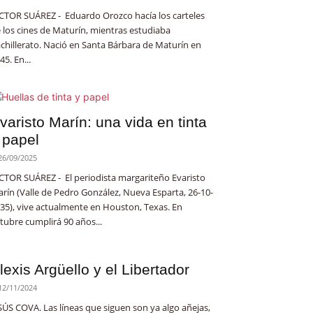
CTOR SUÁREZ - Eduardo Orozco hacía los carteles
 los cines de Maturín, mientras estudiaba
chillerato. Nació en Santa Bárbara de Maturín en
45. En...
varisto Marín: una vida en tinta
 papel
26/09/2025
CTOR SUÁREZ - El periodista margariteño Evaristo
rín (Valle de Pedro González, Nueva Esparta, 26-10-
35), vive actualmente en Houston, Texas. En
tubre cumplirá 90 años...
lexis Argüello y el Libertador
12/11/2024
SÚS COVA. Las líneas que siguen son ya algo añejas,