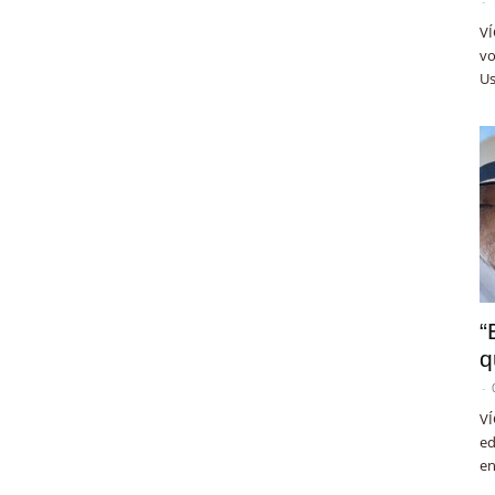
-
VÍ
vo
Us
“
q
-
VÍ
ed
en