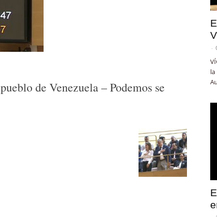
E
V
-
VÍ
la
Au
 pueblo de Venezuela – Podemos se
E
e