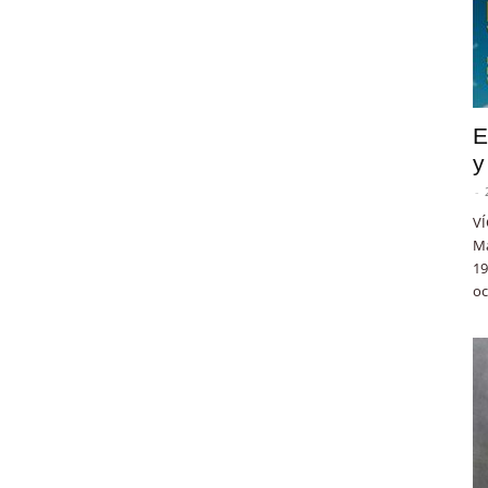
E
y
-
VÍ
Ma
19
oc