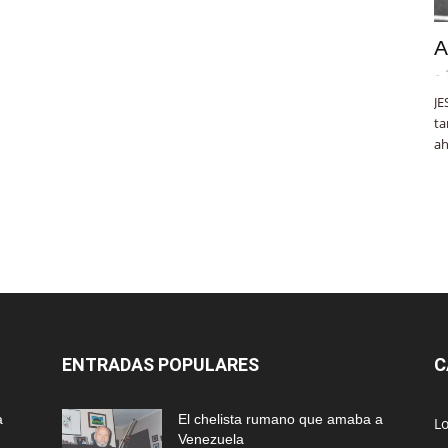
A
-
JE
ta
ah
ENTRADAS POPULARES
C
a
El chelista rumano que amaba a
L
Venezuela