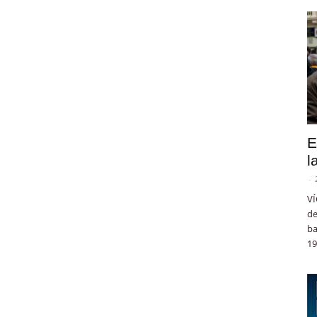
E
l
-
VÍ
de
ba
19