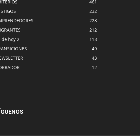
RITERIOS
461
ESTIGOS
232
MPRENDEDORES
228
IGRANTES
212
 de hoy 2
118
RANSICIONES
49
EWSLETTER
43
ORRADOR
12
ÍGUENOS