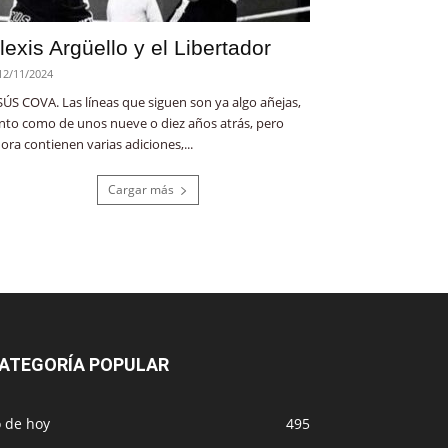
lexis Argüello y el Libertador
12/11/2024
SÚS COVA. Las líneas que siguen son ya algo añejas,
nto como de unos nueve o diez años atrás, pero
ora contienen varias adiciones,...
Cargar más
ATEGORÍA POPULAR
o de hoy
495