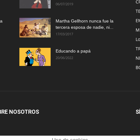
C
06/07/2019
T
E
ma
Martha Gellhorn nunca fue la
tercera esposa de nadie, ni...
M
17/03/2017
Lo
T
Educando a papá
N
20/06/2022
B
BRE NOSOTROS
S