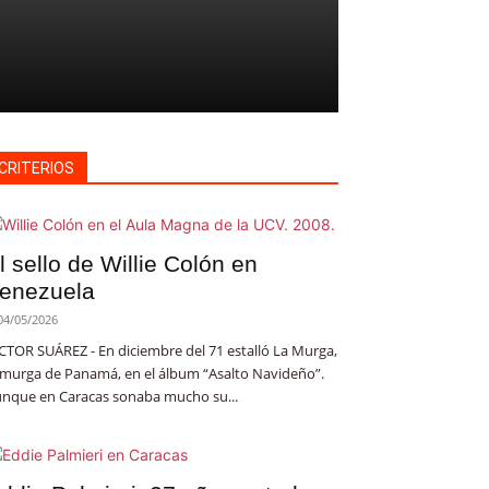
e
CRITERIOS
l sello de Willie Colón en
enezuela
04/05/2026
CTOR SUÁREZ - En diciembre del 71 estalló La Murga,
 murga de Panamá, en el álbum “Asalto Navideño”.
nque en Caracas sonaba mucho su...