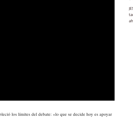
JE
ta
ah
eció los límites del debate: «lo que se decide hoy es apoyar