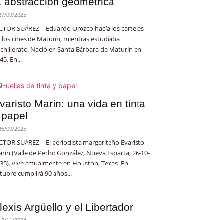
a abstracción geométrica
27/09/2025
CTOR SUÁREZ - Eduardo Orozco hacía los carteles
 los cines de Maturín, mientras estudiaba
chillerato. Nació en Santa Bárbara de Maturín en
45. En...
varisto Marín: una vida en tinta
 papel
26/09/2025
CTOR SUÁREZ - El periodista margariteño Evaristo
rín (Valle de Pedro González, Nueva Esparta, 26-10-
35), vive actualmente en Houston, Texas. En
tubre cumplirá 90 años...
lexis Argüello y el Libertador
12/11/2024