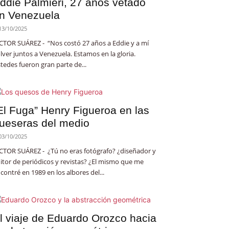
ddie Palmieri, 27 años vetado
n Venezuela
13/10/2025
CTOR SUÁREZ - “Nos costó 27 años a Eddie y a mí
lver juntos a Venezuela. Estamos en la gloria.
tedes fueron gran parte de...
El Fuga” Henry Figueroa en las
ueseras del medio
03/10/2025
CTOR SUÁREZ - ¿Tú no eras fotógrafo? ¿diseñador y
itor de periódicos y revistas? ¿El mismo que me
contré en 1989 en los albores del...
l viaje de Eduardo Orozco hacia