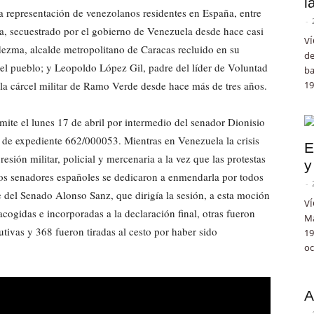
l
a representación de venezolanos residentes en España, entre
-
a, secuestrado por el gobierno de Venezuela desde hace casi
VÍ
ezma, alcalde metropolitano de Caracas recluido en su
de
 el pueblo; y Leopoldo López Gil, padre del líder de Voluntad
ba
la cárcel militar de Ramo Verde desde hace más de tres años.
19
mite el lunes 17 de abril por intermedio del senador Dionisio
 de expediente 662/000053. Mientras en Venezuela la crisis
E
esión militar, policial y mercenaria a la vez que las protestas
y
unos senadores españoles se dedicaron a enmendarla por todos
-
e del Senado Alonso Sanz, que dirigía la sesión, a esta moción
VÍ
cogidas e incorporadas a la declaración final, otras fueron
Ma
tivas y 368 fueron tiradas al cesto por haber sido
19
oc
A
-