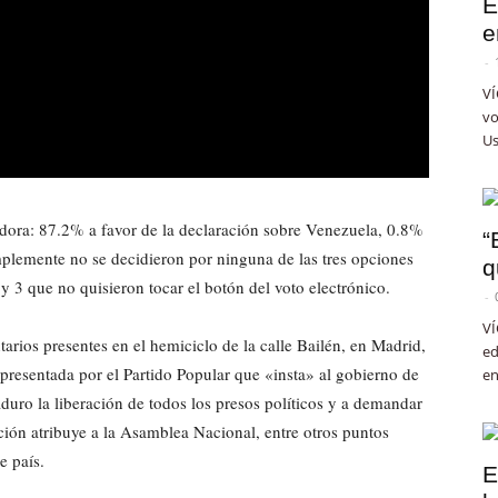
E
e
-
VÍ
vo
Us
dora: 87.2% a favor de la declaración sobre Venezuela, 0.8%
“
plemente no se decidieron por ninguna de las tres opciones
q
y 3 que no quisieron tocar el botón del voto electrónico.
-
VÍ
rios presentes en el hemiciclo de la calle Bailén, en Madrid,
ed
presentada por el Partido Popular que «insta» al gobierno de
en
duro la liberación de todos los presos políticos y a demandar
ución atribuye a la Asamblea Nacional, entre otros puntos
e país.
E