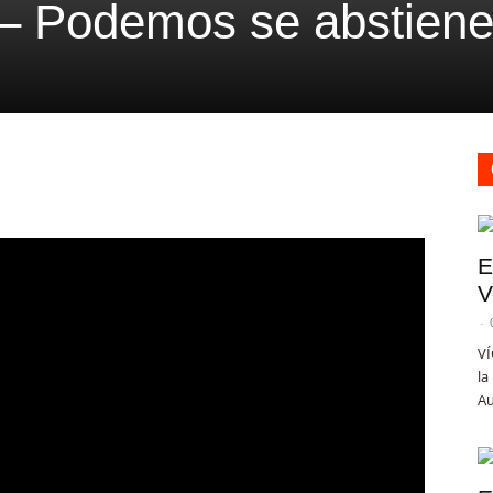
– Podemos se abstien
E
V
-
VÍ
la
Au