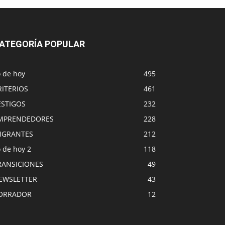
ATEGORÍA POPULAR
o de hoy
495
RITERIOS
461
ESTIGOS
232
MPRENDEDORES
228
IGRANTES
212
 de hoy 2
118
RANSICIONES
49
EWSLETTER
43
ORRADOR
12