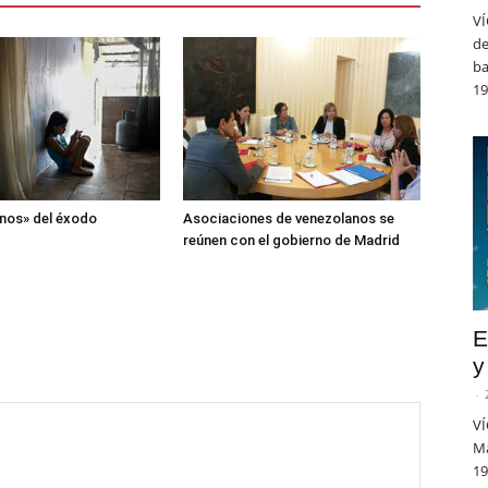
VÍ
de
ba
19
nos» del éxodo
Asociaciones de venezolanos se
reúnen con el gobierno de Madrid
E
y
-
VÍ
Ma
19