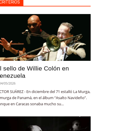
CRITERIOS
l sello de Willie Colón en
enezuela
04/05/2026
CTOR SUÁREZ - En diciembre del 71 estalló La Murga,
 murga de Panamá, en el álbum “Asalto Navideño”.
nque en Caracas sonaba mucho su...