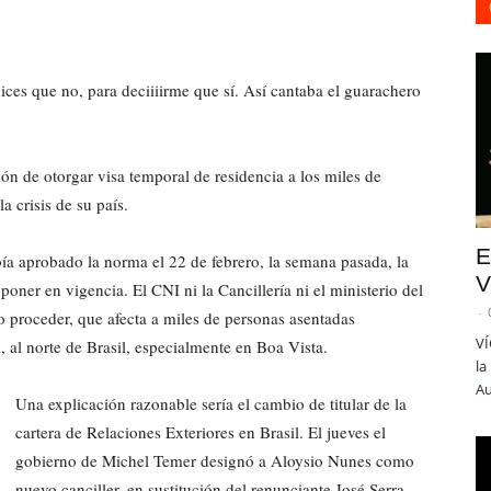
ces que no, para deciiiirme que sí. Así cantaba el guarachero
ión de otorgar visa temporal de residencia a los miles de
a crisis de su país.
E
ía aprobado la norma el 22 de febrero, la semana pasada, la
V
poner en vigencia. El CNI ni la Cancillería ni el ministerio del
-
co proceder, que afecta a miles de personas asentadas
VÍ
 al norte de Brasil, especialmente en Boa Vista.
la
Au
Una explicación razonable sería el cambio de titular de la
cartera de Relaciones Exteriores en Brasil. El jueves el
gobierno de Michel Temer designó a Aloysio Nunes como
nuevo canciller, en sustitución del renunciante José Serra.