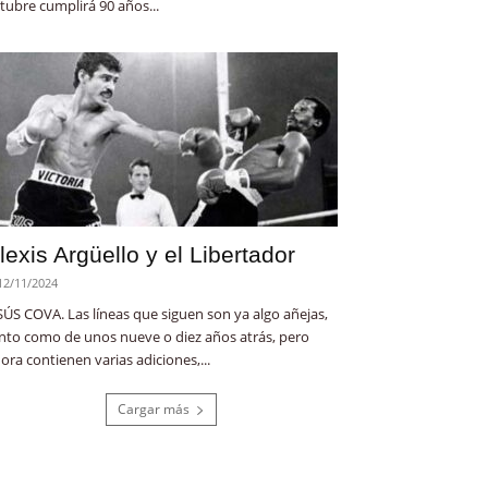
tubre cumplirá 90 años...
lexis Argüello y el Libertador
12/11/2024
SÚS COVA. Las líneas que siguen son ya algo añejas,
nto como de unos nueve o diez años atrás, pero
ora contienen varias adiciones,...
Cargar más