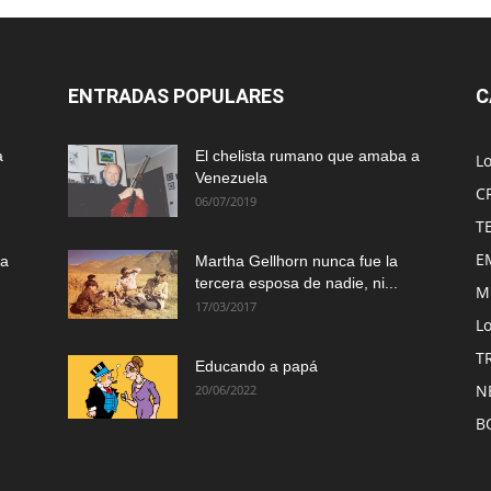
ENTRADAS POPULARES
C
a
El chelista rumano que amaba a
L
Venezuela
C
06/07/2019
T
E
ma
Martha Gellhorn nunca fue la
tercera esposa de nadie, ni...
M
17/03/2017
Lo
T
Educando a papá
N
20/06/2022
B