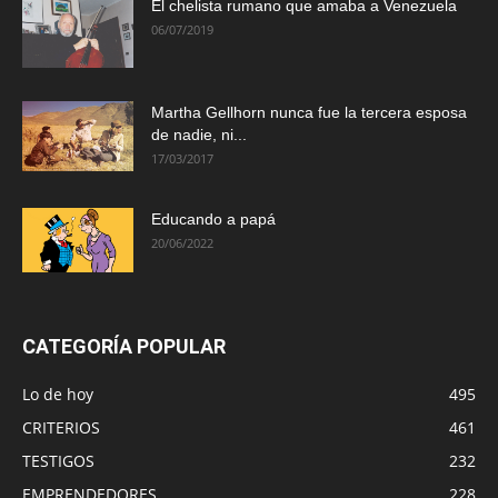
El chelista rumano que amaba a Venezuela
06/07/2019
Martha Gellhorn nunca fue la tercera esposa
de nadie, ni...
17/03/2017
Educando a papá
20/06/2022
CATEGORÍA POPULAR
Lo de hoy
495
CRITERIOS
461
TESTIGOS
232
EMPRENDEDORES
228