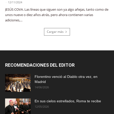
-
12/11/2024
JESÚS COVA. Las líneas que siguen son ya algo añejas, tanto como de
unos nueve o diez años atrás, pero ahora contienen varias
adiciones,...
Cargar más
RECOMENDACIONES DEL EDITOR
Florentino venció al Diablo otra vez, en
Madrid
14/06/2026
En sus cielos estrellados, Roma te recibe
12/05/2026