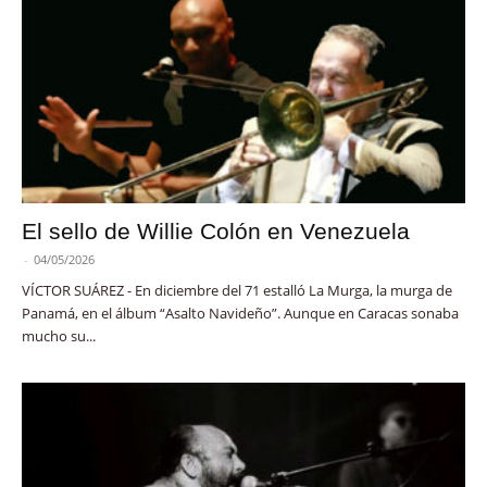
El sello de Willie Colón en Venezuela
-
04/05/2026
VÍCTOR SUÁREZ - En diciembre del 71 estalló La Murga, la murga de
Panamá, en el álbum “Asalto Navideño”. Aunque en Caracas sonaba
mucho su...