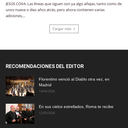
JESÚS COVA. Las líneas que siguen son ya algo añejas, tanto como de
unos nueve o diez años atrás, pero ahora contienen varias
adiciones,...
Cargar más
RECOMENDACIONES DEL EDITOR
Florentino venció al Diablo otra vez, en
Madrid
14/06/2026
En sus cielos estrellados, Roma te recibe
12/05/2026