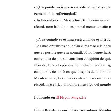
-¿Qué puede decirnos acerca de la iniciativa d
remedio a la enfermedad?
-Un laboratorio en Massachusetts ha comenzado l
récord, pero habrá que esperar al menos un año p
-¿Para cuándo se estima será el fin de esta tra
-Los más optimistas anuncian el regreso a la nor
que es posible que esa normalidad no llegue hasta
cuarentena de dos semanas con el espíritu de qui
Noreste, fundado por cuáqueros habituados al rig
cuáqueros, tienen fe en que después de la torment
Mientras tanto, la verdadera afición nacional en
récord: ¡hacer rico al hombre más rico del mundo
Publicado en
El Fisgon Magazine
Lilian Rosales es periodista venezolana. Resid