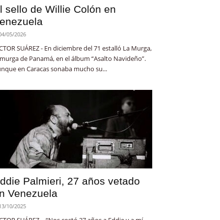
l sello de Willie Colón en
enezuela
04/05/2026
CTOR SUÁREZ - En diciembre del 71 estalló La Murga,
 murga de Panamá, en el álbum “Asalto Navideño”.
nque en Caracas sonaba mucho su...
ddie Palmieri, 27 años vetado
n Venezuela
13/10/2025
CTOR SUÁREZ - “Nos costó 27 años a Eddie y a mí