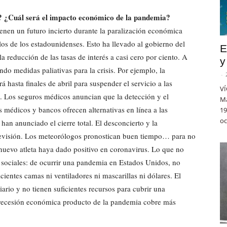
e? ¿Cuál será el impacto económico de la pandemia?
nen un futuro incierto durante la paralización económica
os de los estadounidenses. Esto ha llevado al gobierno del
E
reducción de las tasas de interés a casi cero por ciento. A
y
do medidas paliativas para la crisis. Por ejemplo, la
-
 hasta finales de abril para suspender el servicio a las
VÍ
. Los seguros médicos anuncian que la detección y el
Ma
 médicos y bancos ofrecen alternativas en línea a las
19
oc
 han anunciado el cierre total. El desconcierto y la
elevisión. Los meteorólogos pronostican buen tiempo… para no
 nuevo atleta haya dado positivo en coronavirus. Lo que no
es sociales: de ocurrir una pandemia en Estados Unidos, no
cientes camas ni ventiladores ni mascarillas ni dólares. El
ario y no tienen suficientes recursos para cubrir una
 recesión económica producto de la pandemia cobre más