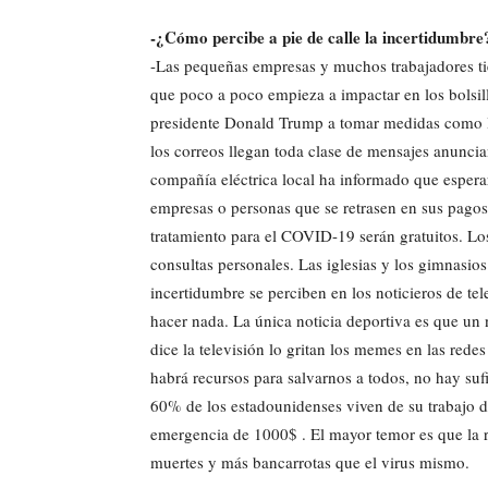
-¿Cómo percibe a pie de calle la incertidumbr
-Las pequeñas empresas y muchos trabajadores tie
que poco a poco empieza a impactar en los bolsill
presidente Donald Trump a tomar medidas como la 
los correos llegan toda clase de mensajes anuncian
compañía eléctrica local ha informado que esperará
empresas o personas que se retrasen en sus pagos
tratamiento para el COVID-19 serán gratuitos. Los
consultas personales. Las iglesias y los gimnasios
incertidumbre se perciben en los noticieros de t
hacer nada. La única noticia deportiva es que un
dice la televisión lo gritan los memes en las red
habrá recursos para salvarnos a todos, no hay sufi
60% de los estadounidenses viven de su trabajo di
emergencia de 1000$ . El mayor temor es que la
muertes y más bancarrotas que el virus mismo.