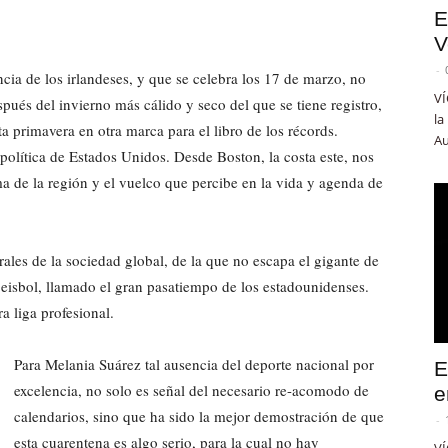
E
V
-
encia de los irlandeses, y que se celebra los 17 de marzo, no
VÍ
spués del invierno más cálido y seco del que se tiene registro,
la
a primavera en otra marca para el libro de los récords.
Au
política de Estados Unidos. Desde Boston, la costa este, nos
a de la región y el vuelco que percibe en la vida y agenda de
rales de la sociedad global, de la que no escapa el gigante de
eisbol, llamado el gran pasatiempo de los estadounidenses.
 liga profesional.
Para Melania Suárez tal ausencia del deporte nacional por
E
excelencia, no solo es señal del necesario re-acomodo de
e
calendarios, sino que ha sido la mejor demostración de que
-
esta cuarentena es algo serio, para la cual no hay
VÍ