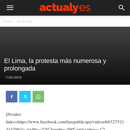
Inicio
Lo de hoy
El Lima, la protesta más numerosa y
prolongada
11/01/2019
[fbvideo
link=»https://www.facebook.com/larepublicape/videos/60327521
3447964/» width=»720″ height=»500″ onlyvideo=»1″]