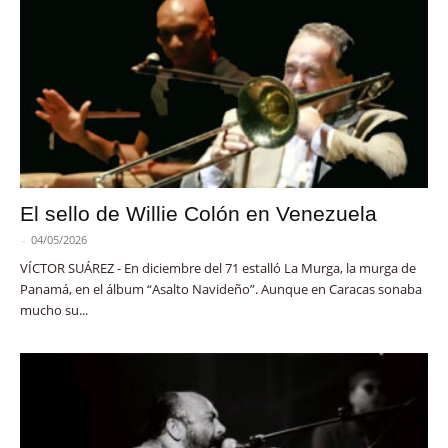
El sello de Willie Colón en Venezuela
-
04/05/2026
VÍCTOR SUÁREZ - En diciembre del 71 estalló La Murga, la murga de
Panamá, en el álbum “Asalto Navideño”. Aunque en Caracas sonaba
mucho su...