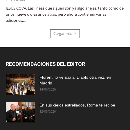
JESÚS COVA. Las líneas que siguen son ya algo añejas, tanto como de
unos nueve o diez años atrás, pero ahora contienen varias
adiciones,...
Cargar más
RECOMENDACIONES DEL EDITOR
Florentino venció al Diablo otra vez, en
Madrid
14/06/2026
En sus cielos estrellados, Roma te recibe
12/05/2026