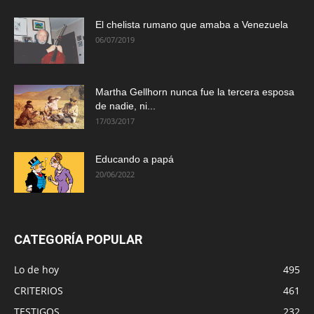
El chelista rumano que amaba a Venezuela
06/07/2019
Martha Gellhorn nunca fue la tercera esposa
de nadie, ni...
17/03/2017
Educando a papá
20/06/2022
CATEGORÍA POPULAR
Lo de hoy
495
CRITERIOS
461
TESTIGOS
232