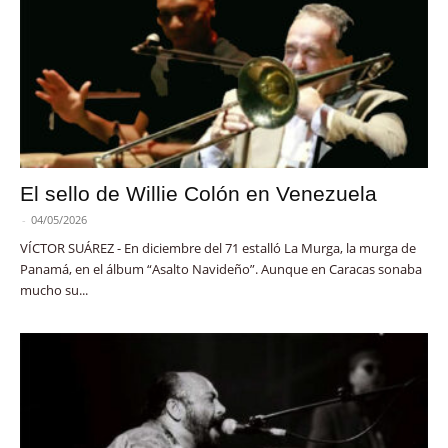
El sello de Willie Colón en Venezuela
-
04/05/2026
VÍCTOR SUÁREZ - En diciembre del 71 estalló La Murga, la murga de
Panamá, en el álbum “Asalto Navideño”. Aunque en Caracas sonaba
mucho su...