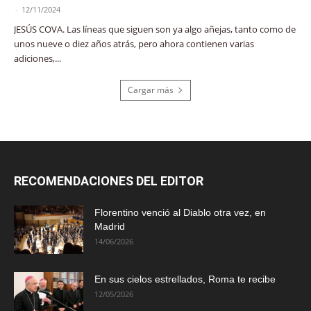
-
12/11/2024
JESÚS COVA. Las líneas que siguen son ya algo añejas, tanto como de
unos nueve o diez años atrás, pero ahora contienen varias
adiciones,...
Cargar más
RECOMENDACIONES DEL EDITOR
Florentino venció al Diablo otra vez, en
Madrid
14/06/2026
En sus cielos estrellados, Roma te recibe
12/05/2026