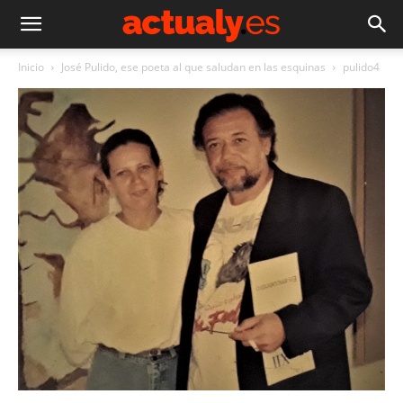
Inicio
José Pulido, ese poeta al que saludan en las esquinas
pulido4