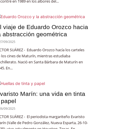
contré en 1989 en los albores del...
l viaje de Eduardo Orozco hacia
a abstracción geométrica
27/09/2025
CTOR SUÁREZ - Eduardo Orozco hacía los carteles
 los cines de Maturín, mientras estudiaba
chillerato. Nació en Santa Bárbara de Maturín en
45. En...
varisto Marín: una vida en tinta
 papel
26/09/2025
CTOR SUÁREZ - El periodista margariteño Evaristo
rín (Valle de Pedro González, Nueva Esparta, 26-10-
35), vive actualmente en Houston, Texas. En