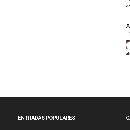
oc
A
-
JE
ta
ah
ENTRADAS POPULARES
C