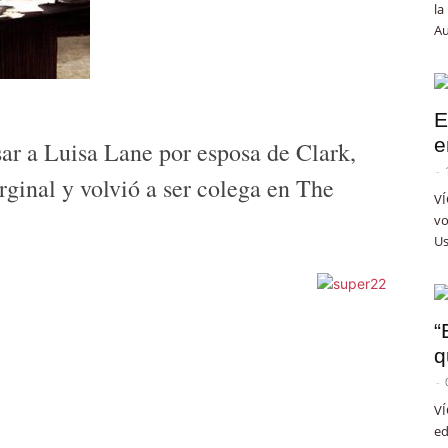
la
Au
E
e
ar a Luisa Lane por esposa de Clark,
-
rginal y volvió a ser colega en The
VÍ
vo
Us
“
q
-
VÍ
ed