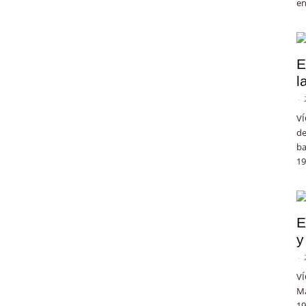
en
E
l
-
VÍ
de
ba
19
E
y
-
VÍ
Ma
19