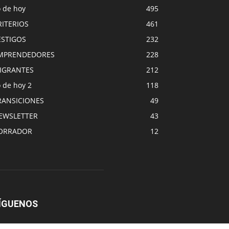
o de hoy
495
RITERIOS
461
ESTIGOS
232
MPRENDEDORES
228
IGRANTES
212
 de hoy 2
118
RANSICIONES
49
EWSLETTER
43
ORRADOR
12
ÍGUENOS