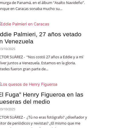
 murga de Panamá, en el álbum “Asalto Navideño”.
nque en Caracas sonaba mucho su...
ddie Palmieri, 27 años vetado
n Venezuela
13/10/2025
CTOR SUÁREZ - “Nos costó 27 años a Eddie y a mí
lver juntos a Venezuela. Estamos en la gloria.
tedes fueron gran parte de...
El Fuga” Henry Figueroa en las
ueseras del medio
03/10/2025
CTOR SUÁREZ - ¿Tú no eras fotógrafo? ¿diseñador y
itor de periódicos y revistas? ¿El mismo que me