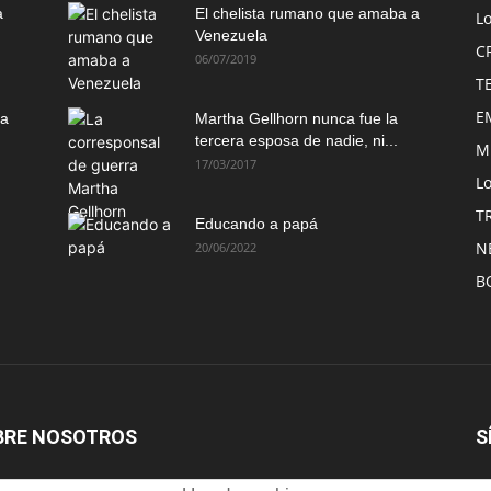
a
El chelista rumano que amaba a
L
Venezuela
C
06/07/2019
T
E
ma
Martha Gellhorn nunca fue la
tercera esposa de nadie, ni...
M
17/03/2017
Lo
T
Educando a papá
N
20/06/2022
B
BRE NOSOTROS
S