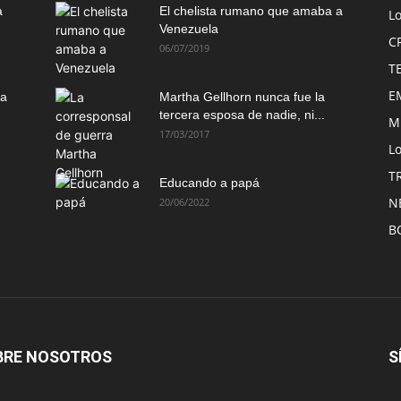
a
El chelista rumano que amaba a
L
Venezuela
C
06/07/2019
T
E
ma
Martha Gellhorn nunca fue la
tercera esposa de nadie, ni...
M
17/03/2017
Lo
T
Educando a papá
N
20/06/2022
B
BRE NOSOTROS
S