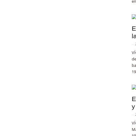
en
E
l
-
VÍ
de
ba
19
E
y
-
VÍ
Ma
19