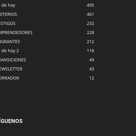
o de hoy
495
RITERIOS
461
ESTIGOS
232
MPRENDEDORES
228
IGRANTES
212
 de hoy 2
118
RANSICIONES
49
EWSLETTER
43
ORRADOR
12
ÍGUENOS