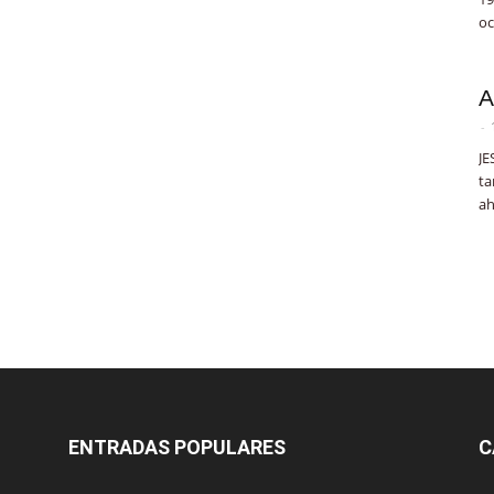
oc
A
-
JE
ta
ah
ENTRADAS POPULARES
C