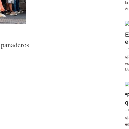
la
Au
E
e
 panaderos
-
VÍ
vo
Us
“
q
-
VÍ
ed