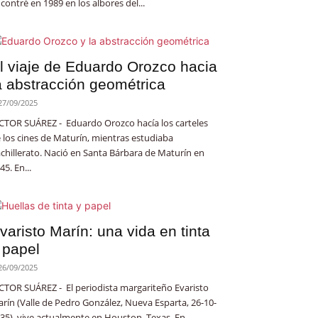
contré en 1989 en los albores del...
l viaje de Eduardo Orozco hacia
a abstracción geométrica
27/09/2025
CTOR SUÁREZ - Eduardo Orozco hacía los carteles
 los cines de Maturín, mientras estudiaba
chillerato. Nació en Santa Bárbara de Maturín en
45. En...
varisto Marín: una vida en tinta
 papel
26/09/2025
CTOR SUÁREZ - El periodista margariteño Evaristo
rín (Valle de Pedro González, Nueva Esparta, 26-10-
35), vive actualmente en Houston, Texas. En