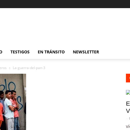
O
TESTIGOS
EN TRÁNSITO
NEWSLETTER
eros
La-guerra-del-pan-3
E
V
-
VÍ