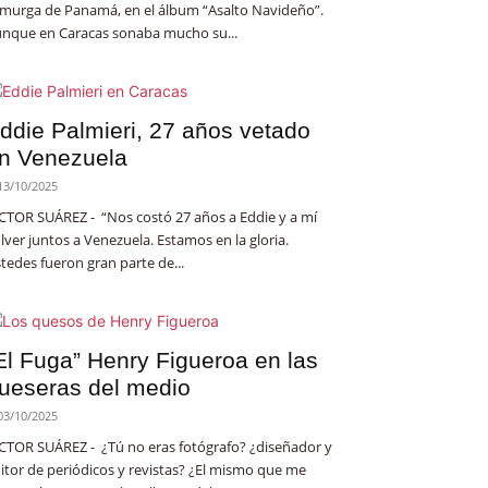
 murga de Panamá, en el álbum “Asalto Navideño”.
nque en Caracas sonaba mucho su...
ddie Palmieri, 27 años vetado
n Venezuela
13/10/2025
CTOR SUÁREZ - “Nos costó 27 años a Eddie y a mí
lver juntos a Venezuela. Estamos en la gloria.
tedes fueron gran parte de...
El Fuga” Henry Figueroa en las
ueseras del medio
03/10/2025
CTOR SUÁREZ - ¿Tú no eras fotógrafo? ¿diseñador y
itor de periódicos y revistas? ¿El mismo que me