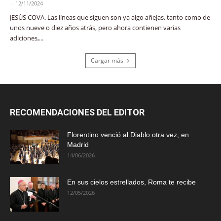
-
12/11/2024
JESÚS COVA. Las líneas que siguen son ya algo añejas, tanto como de
unos nueve o diez años atrás, pero ahora contienen varias
adiciones,...
Cargar más
RECOMENDACIONES DEL EDITOR
Florentino venció al Diablo otra vez, en
Madrid
14/06/2026
En sus cielos estrellados, Roma te recibe
12/05/2026